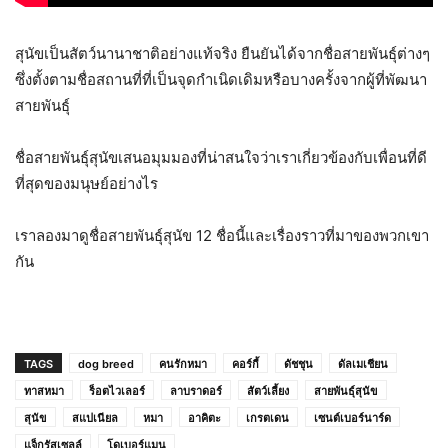
สุนัขเป็นสัตว์นานาชาติอย่างแท้จริง ยืนยันได้จากชื่อสายพันธุ์ต่างๆ
ซึ่งตั้งตามชื่อสถานที่ที่เป็นจุดกำเนิดเดิมหรือบางครั้งจากผู้ที่พัฒนา
สายพันธุ์
ชื่อสายพันธุ์สุนัขเสนอมุมมองที่น่าสนใจว่าเราเกี่ยวข้องกับเพื่อนที่ดี
ที่สุดของมนุษย์อย่างไร
เราลองมาดูชื่อสายพันธุ์สุนัข 12 ชื่อนี้และเรื่องราวที่มาของพวกเขา
กัน
TAGS
dog breed
คนรักหมา
คอร์กี้
ดัชชุน
ดัลเมเชียน
ทาสหมา
ร็อตไวเลอร์
ลาบราดอร์
สัตว์เลี้ยง
สายพันธุ์สุนัข
สุนัข
สแปเนียล
หมา
อาคิตะ
เกรตเดน
เซนต์เบอร์นาร์ด
แจ็กรัสเซลล์
โดเบอร์แมน