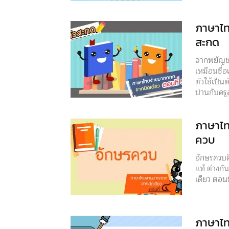
ภาษาไท
สะกด
จากพยัญชน
เหมือนชื่
ตัวใช้เป็น
ป่านกับครู
ภาษาไท
ควบ
อักษรควบค
แท้ ต่างกั
เดียว ตอนที
ภาษาไท