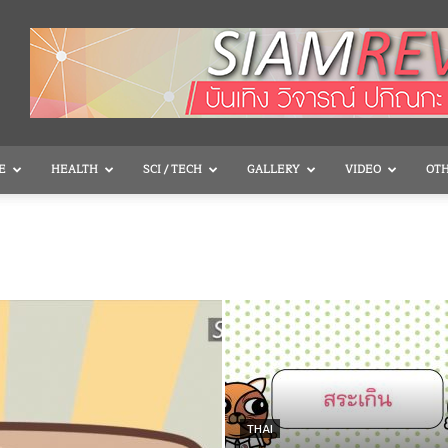
E
HEALTH
SCI / TECH
GALLERY
VIDEO
OT
THAI