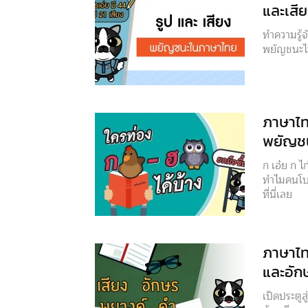
และเสี
ทำความรู้จั
พยัญชนะไทย
ภาษาไท
พยัญช
ก เอ๋ย ก ไ
ทำไมคนโบ
ที่นี่เลย
ภาษาไท
และอัก
เปิดประตูส