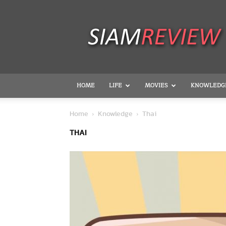
SiamReview
HOME
LIFE
MOVIES
KNOWLEDG
Home
Knowledge
Thai
THAI