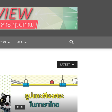
HERS
ALL
LATEST
THAI