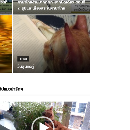
นที่
ภาษาไทยง่ายมากกกก ยากนิดเดียว ตอนที่
7: รูปและเสียงสระในภาษาไทย
THAI
วันสุนทรภู่
ิปแมวน่ารักๆ
ideo
layer