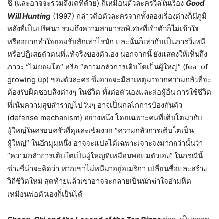
ชี่ (และอาจจะรวมถึงเคทีด้วย) ก็เหมือนตัวละครวิลในเรื่อง
Good
Will Hunting
(1997) กล่าวคือตัวละครจากทั้งสองเรื่องต่างก็มีภูมิ
หลังที่เป็นปริศนา รวมถึงความสามารถพิเศษที่เจ้าตัวก็ไม่เข้าใจ
หรืออยากทำใจยอมรับสักเท่าไรนัก และนั่นก็เท่ากับเป็นการวิ่งหนี
หรือปฏิเสธตัวตนที่แท้จริงของตัวเอง นอกจากนี้ ยังแสดงให้เห็นถึง
ภาวะ “ไม่ยอมโต” หรือ “ความกลัวการเติบโตเป็นผู้ใหญ่” (fear of
growing up) ของตัวละคร ซึ่งอาจจะมีสาเหตุมาจากความกลัวที่จะ
ต้องรับผิดชอบสิ่งต่างๆ ในชีวิต ทั้งต่อตัวเองและต่อผู้อื่น การใช้ชีวิต
ที่เน้นความสุขสำราญไปวันๆ อาจเป็นกลไกการป้องกันตัว
(defense mechanism) อย่างหนึ่ง โดยเฉพาะคนที่เติบโตมากับ
ผู้ใหญ่ในครอบครัวที่ดุและเข้มงวด “ความกลัวการเติบโตเป็น
ผู้ใหญ่” ในอีกมุมหนึ่ง อาจจะแปลได้เฉพาะเจาะจงมากกว่านั้นว่า
“ความกลัวการเติบโตเป็นผู้ใหญ่ที่เหมือนพ่อแม่ตัวเอง” ในกรณีนี้
ซ่างชี่น่าจะคิดว่า หากเขาไม่หนีมาอยู่อเมริกา เปลี่ยนชื่อและสร้าง
วิถีชีวิตใหม่ สุดท้ายแล้วเขาอาจจะกลายเป็นนักฆ่าใจอำมหิต
เหมือนพ่อตัวเองก็เป็นได้