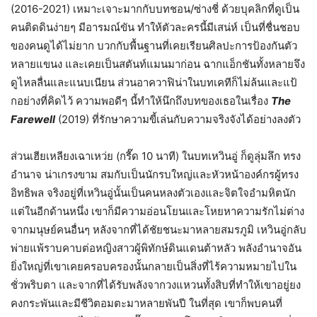
(2016-2021) เหมาะเจาะมากกับบทชอน/ซ่างชี่ ด้วยบุคลิกที่ดูเป็น
คนติดดินง่ายๆ มีอารมณ์ขัน ทำให้ตัวละครนี้มีเสน่ห์ เป็นที่ชื่นชอบ
ของคนดูได้ไม่ยาก บวกกับพื้นฐานที่เคยเรียนศิลปะการป้องกันตัว
หลายแขนง และเคยเป็นสตันท์แมนมาก่อน ฉากแอ็กชันทั้งหลายจึง
ดูไหลลื่นและแนบเนียน ส่วนอาควาฟิน่าในบทเคทีก็ไม่ล้นและแป้
กอย่างที่คิดไว้ ความพอดีๆ นี้ทำให้นึกถึงบทของเธอในเรื่อง
The
Farewell
(2019) ที่รักษาความขี้เล่นกับความจริงจังได้อย่างลงตัว
ส่วนเฮียเหลียงเฉาเหว่ย (กรี๊ด 10 นาที) ในบทเหวินอู่ ก็ดูลุ่มลึก ทรง
อำนาจ น่าเกรงขาม สมกับเป็นนักรบใหญ่และหัวหน้าองค์กรผู้ทรง
อิทธิพล จริงอยู่ที่เหวินอู่นั้นเป็นคนหลงตัวเองและจิตใจอำมหิตนัก
แต่ในอีกด้านหนึ่ง เขาก็มีความอ่อนโยนและโหยหาความรักไม่ต่าง
จากมนุษย์คนอื่นๆ หลังจากที่ได้ชัยชนะมาหลายสมรภูมิ เหวินอู่กลับ
พ่ายแพ้ราบคาบต่อหญิงสาวผู้พิทักษ์ดินแดนต้าหลัว พลังอำนาจอัน
ยิ่งใหญ่ที่เขาเคยครอบครองนั้นกลายเป็นสิ่งที่ไร้ความหมายไปใน
ชั่วพริบตา และจากที่ได้รับพลังจากวงแหวนทั้งสิบที่ทำให้เขาอยู่ยง
คงกระพันและมีชีวิตอมตะมาหลายพันปี ในที่สุด เขาก็พบคนที่