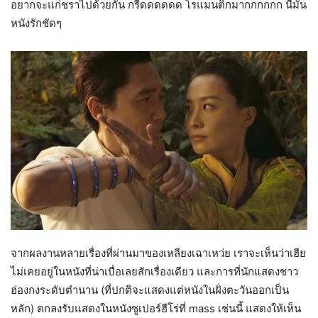
อยากจะแก่ชราไปด้วยกัน กรี๊ดดดดดด โรแมนติกมากกกกกก นี่มัน
หนังรักชัดๆ
จากผลงานหลายเรื่องที่ผ่านมาของเหลียงเฉาเหว่ย เราจะเห็นว่าเฮีย
ไม่เคยอยู่ในหนังที่น่าเบื่อเลยสักเรื่องเดียว และการที่นักแสดงชาว
ฮ่องกงระดับตำนาน (ที่ปกติจะแสดงแต่หนังในฝั่งตะวันออกเป็น
หลัก) ตกลงรับแสดงในหนังซูเปอร์ฮีโร่ที่ mass เช่นนี้ แสดงให้เห็น