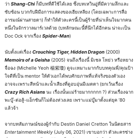
ว่า
Shang-Chi
ก็มีบทที่ดีใช้ได้เลย ซึ่งบทเหวินอู่ที่มีความลึกและ
ซับซ้อน บวกกับฝีมือการแสดงของเฮียเหลียง (โดยเฉพาะการสื่อ
อารมณ์ผ่านสายตา) ก็ทำให้ตัวละครนี้เป็นผู้ร้ายที่น่าเห็นใจมากคน
หนึ่งในจักรวาลมาร์เวลด้วย (บทลักษณะนี้ที่นึกได้อีกคน น่าจะเป็น
Doc Ock จากเรื่อง
Spider-Man
)
นับตั้งแต่เรื่อง
Crouching Tiger, Hidden Dragon
(2000)
Memoirs of a Geisha
(2005) จนถึงเรื่องนี้ มิเชล โหย่ว หรือหยาง
จื่อฉง (Michelle Yeoh 楊紫瓊) ดูจะเหมาะมากกับบทคุณพี่/คุณป้า
ใจดีที่เป็น mentor ให้ตัวเอกได้พบศักยภาพที่แท้จริงของตัวเอง
อาจจะเพราะสีหน้าและน้ำเสียงที่ดูอบอุ่นมีเมตตา (ยกเว้นเรื่อง
Crazy Rich Asians
นะ เรื่องนั้นแม่ร้ายมากกกกก ?) ส่วนเรื่องฉาก
พะบู๊-ต่อสู้-แอ็กชันก็ไม่ต้องห่วงเลย เพราะแม่บู๊มาตั้งแต่ยุค ‘80
แล้วจ้า
จากบทสัมภาษณ์ของผู้กำกับ Destin Daniel Cretton ในนิตยสาร
Entertainment Weekly
(July 06, 2021) เขาบอกว่า ตัวละครซ่าง