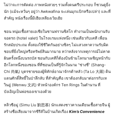
ไม่ว่าจะการตัดต่อ ภาพหนังสวยๆ รวมทั้งดนตรีประกอบ ก็ชวนดูยิ่ง
นัก (แม้จะหวั่นๆ อยู่ว่า Awkwafina จะเล่นมุกแป้กหรือเปล่า) และที่
สำคัญ หนังเรื่องนี้มีเฮียเหลียงเว้ยเฮ้ย
ชอน หนุ่มเชื้อสายเอเชียในซานฟรานซิสโก ทำงานเป็นพนักงานรับ
จอดรถ (hotel valet) ในโรงแรมแห่งหนึ่ง เช่นเดียวกับเคที เพื่อน
รักสมัยประถม ทั้งสองใช้ชีวิตกันอย่างชิลๆ ไม่แสวงหาความรับผิด
ชอบที่ยิ่งใหญ่หรือทรัพย์สินมากมาย ทว่าหลังจากเหตุการณ์ไม่คาด
ฝันครั้งหนึ่งบนรถบัส ชอนกับเคทีก็ต้องบินข้ามโลกมาเผชิญหน้ากับ
อีกโลกหนึ่งของชอน ที่ที่ชอนเป็นที่รู้จักในนาม “ซ่างชี่” (Shang-
Chi 尚氣) บุตรชายของผู้พิทักษ์อาณาจักรต้าหลัว (Ta Lo 大羅) ดิน
แดนศักดิ์สิทธิ์ในป่าลึกลับ ที่สำคัญคือ เขาต้องกลับมาต่อกรกับเห
วินอู่ (Wenwu 文武) หัวหน้าองค์กร Ten Rings ในตำนาน ที่
บังเอิญเป็นพ่อของเขาเองด้วย
หลิวซือมู่ (Simu Liu 劉思慕) นักแสดงชาวคาเนเดียนเชื้อสายจีน ผู้
สร้างชื่อเสียงมาจากซีรีส์ในบ้านเกิดเรื่อง
Kim’s Convenience