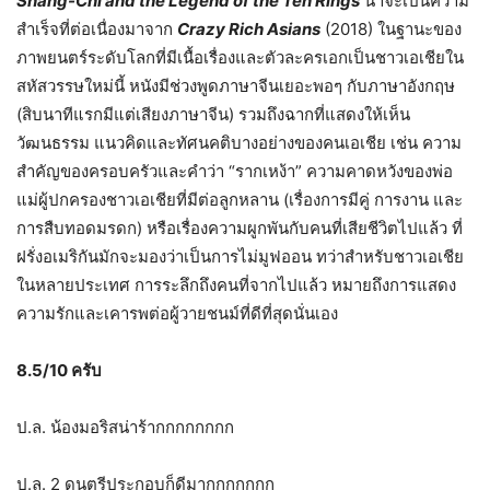
Shang-Chi and the Legend of the Ten Rings
น่าจะเป็นความ
สำเร็จที่ต่อเนื่องมาจาก
Crazy Rich Asians
(2018) ในฐานะของ
ภาพยนตร์ระดับโลกที่มีเนื้อเรื่องและตัวละครเอกเป็นชาวเอเชียใน
สหัสวรรษใหม่นี้ หนังมีช่วงพูดภาษาจีนเยอะพอๆ กับภาษาอังกฤษ
(สิบนาทีแรกมีแต่เสียงภาษาจีน) รวมถึงฉากที่แสดงให้เห็น
วัฒนธรรม แนวคิดและทัศนคติบางอย่างของคนเอเชีย เช่น ความ
สำคัญของครอบครัว​และคำว่า “รากเหง้า” ความคาดหวังของพ่อ
แม่ผู้ปกครองชาวเอเชียที่มีต่อลูกหลาน (เรื่องการมีคู่ การงาน และ
การสืบทอดมรดก) หรือเรื่องความผูกพันกับคนที่เสียชีวิตไปแล้ว ที่
ฝรั่งอเมริกันมักจะมองว่าเป็นการไม่มูฟออน ทว่าสำหรับชาวเอเชีย
ในหลายประเทศ การระลึกถึงคนที่จากไปแล้ว หมายถึงการแสดง
ความรักและเคารพต่อผู้วายชนม์ที่ดีที่สุดนั่นเอง
8.5/10 ครับ
ป.ล. น้องมอริสน่าร้ากกกกกกกก
ป.ล. 2 ดนตรีประกอบก็ดีมากกกกกกก