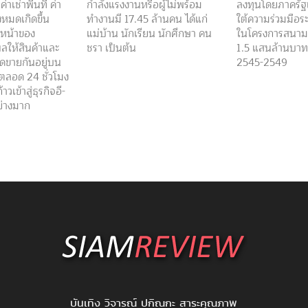
่าเช่าพื้นที่ ค่า
กำลังแรงงานหรือผู้ไม่พร้อม
ลงทุนโดยภาครั
งหมดเกิดขึ้น
ทำงานมี 17.45 ล้านคน ได้แก่
ใต้ความร่วมมือร
วหน้าของ
แม่บ้าน นักเรียน นักศึกษา คน
ในโครงการสนามบ
ผลให้สินค้าและ
ชรา เป็นต้น
1.5 แสนล้านบาท 
ิดขายกันอยู่บน
2545-2549
้ตลอด 24 ชั่วโมง
าวเข้าสู่ธุรกิจอี-
ย่างมาก
บันเทิง วิจารณ์ ปกิณกะ สาระคุณภาพ