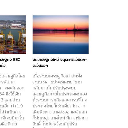
ศรษฐกิจ EEC
มิติเศรษฐกิจใหม่ จตุรทิศตะวันตก-
ดตัว
ตะวันออก
างเศรษฐกิจโดย
เมื่อระบบเศรษฐกิจเก่าล่มทั้ง
การพัฒนา
ระบบ หลายประเทศพยายาม
จภาคตะวันออก
กลับมาเน้นปรับปรุงระบบ
 ซึ่งใช้เงิน
เศรษฐกิจภายในประเทศตนเอง
 3 แสนล้าน
ทั้งระบบการผลิตและการบริโภค
อีกกว่า 1.9
ประเทศไทยก็เช่นเดียวกัน จาก
ด้ว่าเป็นการ
เดิมพึ่งพาตลาดส่งออกตะวันตก
่าที่เคยมีมาใน
ก็หันเหสู่ตลาดใหม่ มีการพัฒนา
ดีตที่เคย
สินค้าใหม่ๆ พร้อมกับปรับ