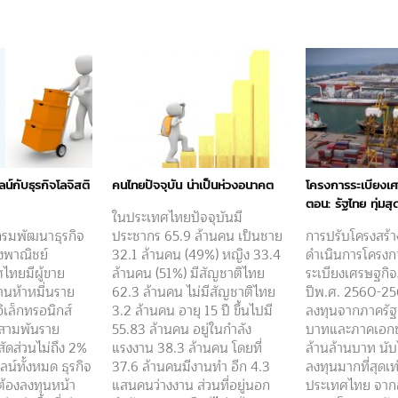
ลน์กับธุรกิจโลจิสติ
คนไทยปัจจุบัน น่าเป็นห่วงอนาคต
โครงการระเบียงเ
ตอน: รัฐไทย ทุ่มสุ
ในประเทศไทยปัจจุบันมี
กรมพัฒนาธุรกิจ
ประชากร 65.9 ล้านคน เป็นชาย
การปรับโครงสร้
งพาณิชย์
32.1 ล้านคน (49%) หญิง 33.4
ดำเนินการโครง
ศไทยมีผู้ขาย
ล้านคน (51%) มีสัญชาติไทย
ระเบียงเศรษฐกิ
านห้าหมื่นราย
62.3 ล้านคน ไม่มีสัญชาติไทย
ปีพ.ศ. 2560-2564
ิเล็กทรอนิกส์
3.2 ล้านคน อายุ 15 ปี ขึ้นไปมี
ลงทุนจากภาครัฐ
่นสามพันราย
55.83 ล้านคน อยู่ในกำลัง
บาทและภาคเอกชน
นสัดส่วนไม่ถึง 2%
แรงงาน 38.3 ล้านคน โดยที่
ล้านล้านบาท นับไ
น์ทั้งหมด ธุรกิจ
37.6 ล้านคนมีงานทำ อีก 4.3
ลงทุนมากที่สุดเท
ต้องลงทุนหน้า
แสนคนว่างงาน ส่วนที่อยู่นอก
ประเทศไทย จากอ