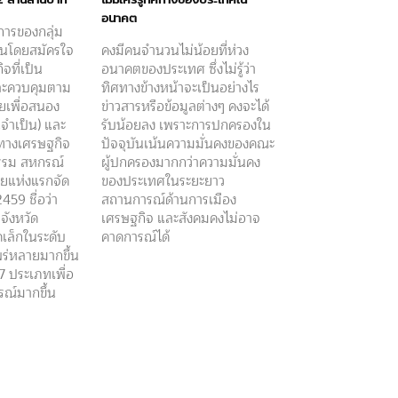
อนาคต
การของกลุ่ม
กันโดยสมัครใจ
คงมีคนจำนวนไม่น้อยที่ห่วง
ิจที่เป็น
อนาคตของประเทศ ซึ่งไม่รู้ว่า
และควบคุมตาม
ทิศทางข้างหน้าจะเป็นอย่างไร
ยเพื่อสนอง
ข่าวสารหรือข้อมูลต่างๆ คงจะได้
จำเป็น) และ
รับน้อยลง เพราะการปกครองใน
นทางเศรษฐกิจ
ปัจจุบันเน้นความมั่นคงของคณะ
รรม สหกรณ์
ผู้ปกครองมากกว่าความมั่นคง
ยแห่งแรกจัด
ของประเทศในระยะยาว
2459 ชื่อว่า
สถานการณ์ด้านการเมือง
จังหวัด
เศรษฐกิจ และสังคมคงไม่อาจ
เล็กในระดับ
คาดการณ์ได้
พร่หลายมากขึ้น
 ประเภทเพื่อ
รณ์มากขึ้น