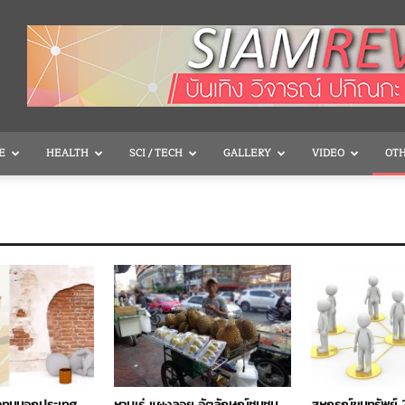
E
HEALTH
SCI / TECH
GALLERY
VIDEO
OT
งทุนนอกประเทศ
หาบเร่ แผงลอย อัตลักษณ์ชุมชน
สหกรณ์ขุมทรัพย์ 