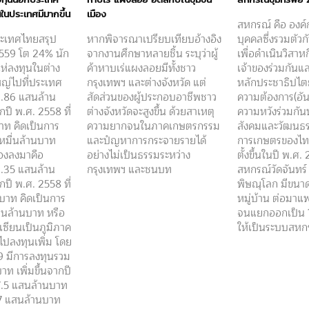
นในประเทศมีมากขึ้น
เมือง
สหกรณ์ คือ องค์
ะเทศไทยสรุป
หากพิจารณาเปรียบเทียบอ้างอิง
บุคคลซึ่งรวมตัว
 2559 โต 24% นัก
จากงานศึกษาหลายชิ้น ระบุว่าผู้
เพื่อดำเนินวิสาหก
ห่ลงทุนในต่าง
ค้าหาบเร่แผงลอยมีทั้งชาว
เจ้าของร่วมกัน
ญ่ไปที่ประเทศ
กรุงเทพฯ และต่างจังหวัด แต่
หลักประชาธิปไต
1.86 แสนล้าน
สัดส่วนของผู้ประกอบอาชีพชาว
ความต้องการ(อัน
กปี พ.ศ. 2558 ที่
ต่างจังหวัดจะสูงขึ้น ด้วยสาเหตุ
ความหวังร่วมกั
บาท คิดเป็นการ
ความยากจนในภาคเกษตรกรรม
สังคมและวัฒนธ
8 หมื่นล้านบาท
และปํญหาการกระจายรายได้
การเกษตรของไท
องลงมาคือ
อย่างไม่เป็นธรรมระหว่าง
ตั้งขึ้นในปี พ.ศ. 
 1.35 แสนล้าน
กรุงเทพฯ และชนบท
สหกรณ์วัดจันทร์ 
กปี พ.ศ. 2558 ที่
พิษณุโลก มีขนาด
นบาท คิดเป็นการ
หมู่บ้าน ต่อมาแ
มื่นล้านบาท หรือ
จนแยกออกเป็น 7
เซียนเป็นภูมิภาค
ให้เป็นระบบสหก
ไปลงทุนเพิ่ม โดย
9 มีการลงทุนรวม
าท เพิ่มขึ้นจากปี
 7.5 แสนล้านบาท
2.7 แสนล้านบาท