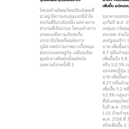
เพิ่มขึ้น แต่คนจ
โครงสร้างสังคมไทยเป็นสังคมที่
น่าอยู่ มีความอบอุ่นและมีน้ำใจ
ธนาคารแห่งปร
ต่อกันดีในระดับหนึ่ง แต่ขาดการ
ธุรกิจปี พ.ศ.
ทำงานที่เป็นระบบ โครงสร้างการ
ลงทุนชาวไทยแ
ปกครองมีความสับสนกึ่ง
ประเทศ ส่วนให
ประชาธิปไตยกึ่งเผด็จการ
สหรัฐอเมริกา 
ภูมิศาสตร์กายภาพเราเกื้อหนุน
บาท เพิ่มขึ้นจา
ต่อระบบเศรษฐกิจ เสมือนเป็น
8.7 หมื่นล้าน
ศูนย์กลางติดต่อตั้งแต่หลัง
เพิ่มขึ้นถึง 9.
สงครามโลกครั้งที่ 2
หรือ 112.5% ร
ประเทศญี่ปุ่น
บาท เพิ่มขึ้นจา
8.27 หมื่นล้า
เพิ่มขึ้น 5.2 ห
63.9% กลุ่มอา
ที่นักลงทุนไทย
ในปี พ.ศ. 255
1.01 ล้านล้านบ
พ.ศ. 2558 ที่
หรือเพิ่มขึ้น 