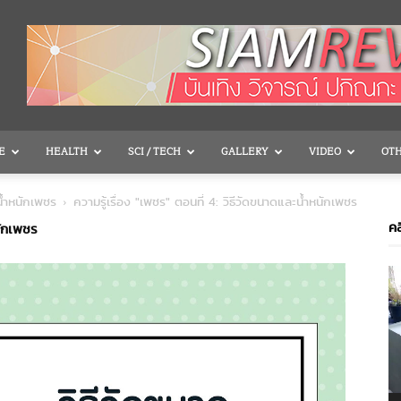
E
HEALTH
SCI / TECH
GALLERY
VIDEO
OT
ะน้ำหนักเพชร
ความรู้เรื่อง "เพชร" ตอนที่ 4: วิธีวัดขนาดและน้ำหนักเพชร
คล
นักเพชร
V
P