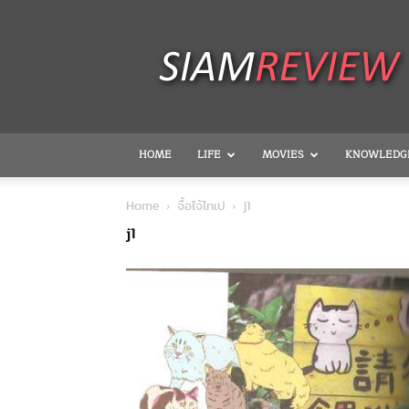
SiamReview
HOME
LIFE
MOVIES
KNOWLEDG
Home
จื้อไจ้ไทเป
j1
j1