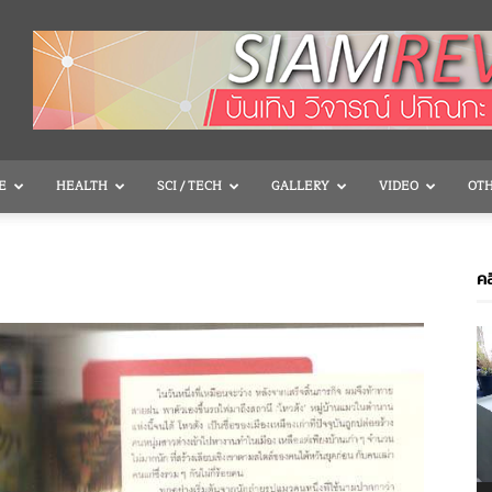
E
HEALTH
SCI / TECH
GALLERY
VIDEO
OT
คล
V
P