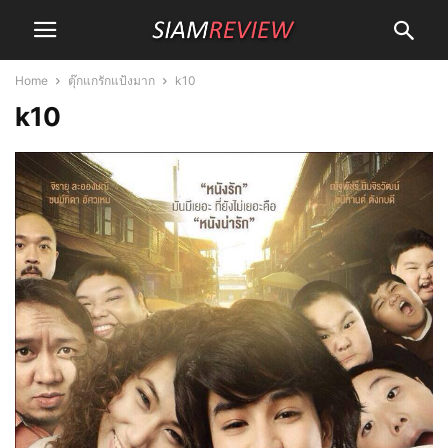
Home
ตุ๊กแกรักแป้งมาก
k10
k10