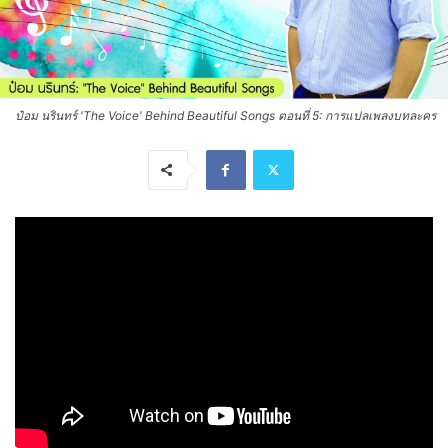
ป๋อม นรินทร์ 'The Voice' Behind Beautiful Songs ตอนที่ 5: การแปลเพลงบทละคร