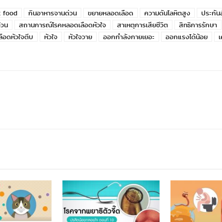
t food
กินอาหารจานด่วน
ขยายหลอดเลือด
ความดันโลหิตสูง
ประกัน
้วน
สถานการณ์โรคหลอดเลือดหัวใจ
สาเหตุการเสียชีวิต
สิทธิการรักษา
ือดหัวใจตีบ
หัวใจ
หัวใจวาย
ออกกำลังกายเยอะ
ออกแรงได้น้อย
เ