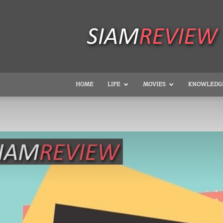
SiamReview
HOME
LIFE
MOVIES
KNOWLEDG