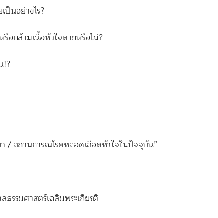
เป็นอย่างไร?
บหรือกล้ามเนื้อหัวใจตายหรือไม่?
้น!?
ักษา / สถานการณ์โรคหลอดเลือดหัวใจในปัจจุบัน”
าลธรรมศาสตร์เฉลิมพระเกียรติ