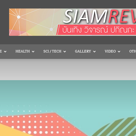
E
HEALTH
SCI / TECH
GALLERY
VIDEO
OT