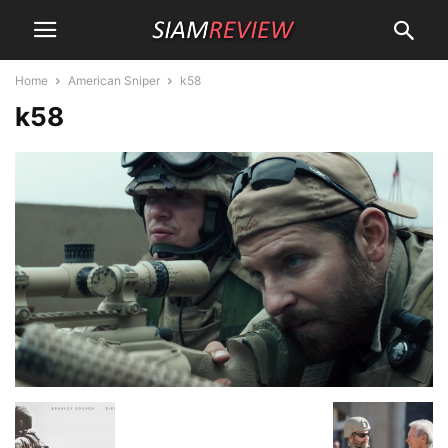
Home
American Sniper
k58
k58