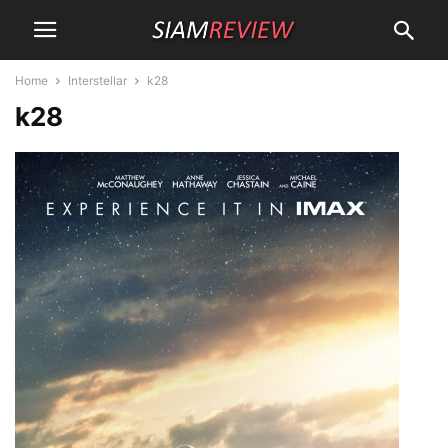
Home
Interstellar
k28
k28