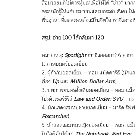
สื่อมวลชน
ก็ไม่ควรทุ่มเทเพื่อให้ได้ “ข่าว” มา
ตระหนักรู้ให้แก่ประชาชนและยกระดับสังคมให้ดี
พื้นฐาน” ที่แต่ละคนต้องมีในจิตใจ เราจึงอาจเ
สรุป: จ่าย 100 ได้กลับมา 120
หมายเหตุ:
Spotlight
เข้าชิงออสการ์ 6 สาขา
1. ภาพยนตร์ยอดเยี่ยม
2. ผู้กำกับยอดเยี่ยม – ทอม แม็คคาร์ธี (นัก
เรื่อง
Up
และ
Million Dollar Arm
)
3. บทภาพยนตร์ดั้งเดิมยอดเยี่ยม – ทอม แม็คค
โปรดิวเซอร์ซีรีส์
Law and Order: SVU
– กร
4. นักแสดงสมทบชายยอดเยี่ยม – มาร์ค รัฟฟ
Foxcatcher
)
5. นักแสดงสมทบหญิงยอดเยี่ยม – เรเชล แม็คอ
ในใจดิฉันได้แก่
The Notebook
,
Red Eye
,