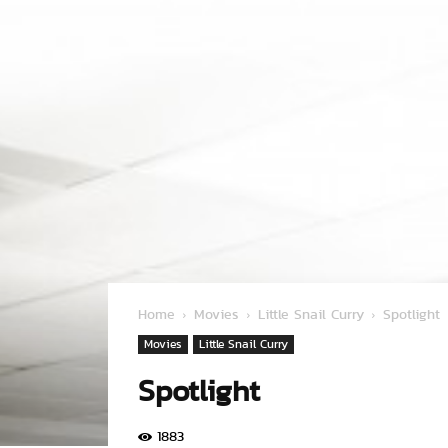
Home
Movies
Little Snail Curry
Spotlight
Movies
Little Snail Curry
Spotlight
1883