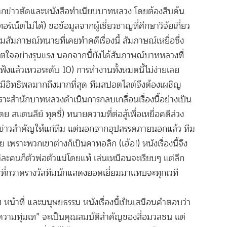
ากข่าวตัดและหนังสือทำเนียบบาทหลวง โดยต้องสืบค้น
์เน็ตไม่ได้) ขอข้อมูลจากผู้เชี่ยวชาญที่ศึกษาวิจัยเกี่ยว
ัมภาษณ์ทนายที่เคยทำคดีเรื่องนี้ สัมภาษณ์เหยื่อซึ่ง
ิตใจอย่างรุนแรง นอกจากนี้ยังได้สัมภาษณ์บาทหลวงที่
แล้วเหวอระดับ 10) การทำงานทั้งหมดนี้ไม่ง่ายเลย
มีอิทธิพลมากถึงมากที่สุด ทีมสปอตไลต์จึงต้องเผชิญ
ราะ
สำนักบาทหลวงดำเนินการกลบเกลื่อนเรื่องนี้อย่างเป็น
สแตนลีย์ ทุคชี่) ทนายความที่ต่อสู้เพื่อเหยื่อคดีล่วง
่าวสำคัญให้แก่ทีม แต่นอกจากอุปสรรคภายนอกแล้ว ทีม
 เพราะพวกเขาต่างก็เป็นคาทอลิก (เฮ้อ!) หนังเรื่องนี้จึง
่ละคนก็ตัวพ่อตัวแม่
โดยแท้ เล่นเหมือนจะเรียบๆ แต่ลึก
ี่กวาดรางวัลทีมนักแสดง
ยอดเยี่ยมมาแทบจะทุกเวที
 หน้าที่ และมนุษยธรรม หนังเรื่องนี้เป็นเสมือนคำตอบว่า
 “ความทุ่มเท” จะเป็นคุณสมบัติสำคัญของสื่อมวลชน แต่