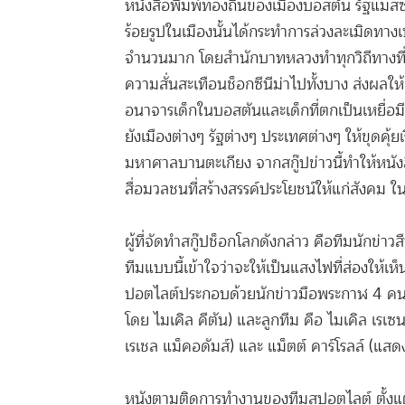
หนังสือพิมพ์ท้องถิ่นของเมืองบอสตัน รัฐแมส
ร้อยรูปในเมืองนั้น
ได้กระทำการล่วงละเมิดทางเ
จำนวนมาก โดยสำนักบาทหลวงทำทุกวิถีทางที่จะปิ
ความสั่นสะเทือนช็อกซีนีม่าไปทั้งบาง ส่งผล
อนาจารเด็กในบอสตันและเด็กที่
ตกเป็นเหยื่อม
ยังเมืองต่างๆ รัฐต่างๆ ประเทศต่างๆ
ให้ขุดคุ้ย
มหาศาลบานตะเกียง จากสกู๊ปข่าวนี้ทำให้หนัง
สื่อมวลชนที่สร้างสรรค์ประโยชน์ให้แก่สังคม
ใ
ผู้ที่จัดทำสกู๊ปช็อกโลกดังกล่าว คือทีมนักข่า
ทีมแบบนี้เข้าใจว่าจะให้เป็นแสงไฟที่ส่องให้เห็
ปอตไลต์ประกอบด้วยนักข่าวมือพระกาฬ 4 คน ได้
โดย ไมเคิล คีตัน) และลูกทีม คือ ไมเคิล เร
เรเชล แม็คอดัมส์) และ แม็ตต์ คาร์โรลล์ (แสดง
หนังตามติดการทำงานของทีมสปอตไลต์ ตั้งแต