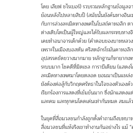
โดย เลียฟ ชไรเบอร์) รวบรวมหลักฐานข้อมูลจ
ย้อนหลังไปหลายสิบปี (สมัยนั้นยังค้นทางอินเทอร
กับการล่วงละเมิดทางเพศในโบสถ์คาทอลิก ตามส
ต่างเติบโตเป็นผู้ใหญ่และได้รับผลกระทบทางจ
เคยทำอนาจารเด็กด้วย (คำตอบของบาทหลวงฟัง
เพราะในเมืองบอสตัน คริสตจักรโรมันคาทอลิก
อุปสรรคขัดขวางมากมาย หลักฐานก็หายากเพ
ระบบมาก โชคดีที่มิตเชล การาบีเดียน (แสดงโดย 
ละเมิดทางเพศมาโดยตลอด ยอมมาเป็นแหล่งข
ยังต้องต่อสู้กับวิกฤตศรัทธาในใจของตัวเองด้วย
เรียกร้องการแสดงที่เข้มข้นมาก ซึ่งนักแสดงแต
และคม และทุกคนโดดเด่นเท่ากันหมด สมแล้วท
ในยุคที่สื่อมวลชนกำลังถูกตั้งคำถามถึงบทบาท
สื่อมวลชนที่แท้จริงเขาทำงานกันอย่างไร แม้