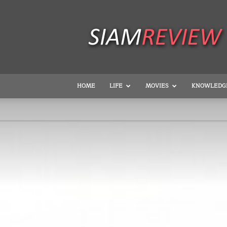
SiamReview
HOME
LIFE
MOVIES
KNOWLEDG