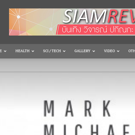
E
HEALTH
SCI / TECH
GALLERY
VIDEO
OT