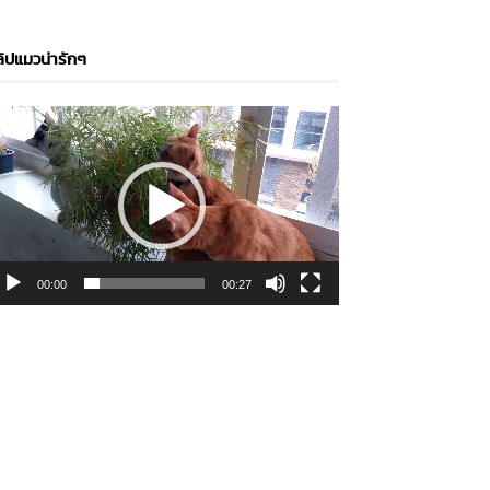
ิปแมวน่ารักๆ
ideo
layer
00:00
00:27