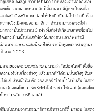
ซาชูเซตส์ ลงสกู๊ปข่าวเปิดโปงว่า บาทหลวงคาทอลิกเกือบ
พศเด็กชายตลอดหลายสิบปีที่ผ่านมา มีผู้ตกเป็นเหยื่อ
ดบังเรื่องนี้ และปล่อยให้มันเกิดขึ้นต่อไป ข่าวนี้สร้าง
ให้ความจริงเปิดเผยออกมาอีกว่า จำนวนบาทหลวงที่ทำ
ีมากกว่านั้นประมาณ 3 เท่า ทั้งก่อให้เกิดแรงกระเพื่อมไป
เรื่องราวเยี่ยงนี้ในโบสถ์ท้องถิ่นของตน แล้วก็พบว่ามี
สือพิมพ์
เดอะบอสตันโกลบ
ได้รับรางวัลพูลิตเซอร์ในฐานะ
นปี ค.ศ. 2003
วสืบสวนของ
เดอะบอสตันโกลบ
นามว่า “สปอตไลต์” ตั้งชื่อ
นความจริงในเรื่องต่างๆ แล้วเขาก็ทำได้เช่นนั้นจริงๆ ทีมส
แก่ หัวหน้าทีม คือ วอลเตอร์ “ร็อบบี้” โรบินสัน (แสดง
เซนเดส (แสดงโดย มาร์ค รัฟฟาโล) ซาช่า ไฟเฟอร์ (แสดงโดย
โดย ไบรอัน ดาร์ซี่ เจมส์)
่รับนโยบายจากบรรณาธิการบริหาร มาร์ตี้ บารอน (แสดง