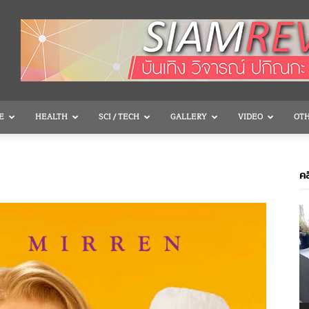
E
HEALTH
SCI / TECH
GALLERY
VIDEO
OT
คล
V
P