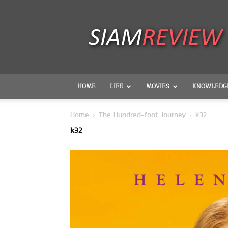
SiamReview
HOME
LIFE
MOVIES
KNOWLEDG
Home
The Hundred-foot Journey
k32
k32