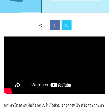
คุณทำโทรศัพท์มือถือตกไปในโถส้วม อ่างล้างหน้า หรือสระว่ายน้ำ