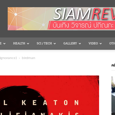
E
HEALTH
SCI / TECH
GALLERY
VIDEO
OT
Ignorance)
birdman
คล
V
P