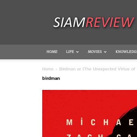
SiamReview
HOME
LIFE
MOVIES
KNOWLEDG
Home
Birdman or (The Unexpected Virtue of 
birdman