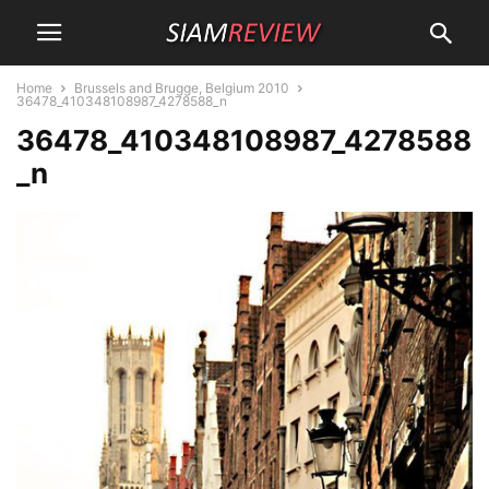
Home
Brussels and Brugge, Belgium 2010
36478_410348108987_4278588_n
36478_410348108987_4278588
_n