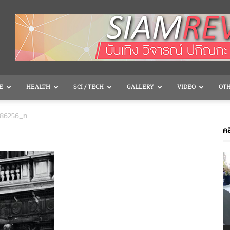
E
HEALTH
SCI / TECH
GALLERY
VIDEO
OT
286256_n
คล
V
P