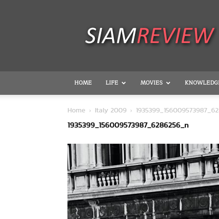
SiamReview
HOME
LIFE
MOVIES
KNOWLEDG
Home
Italy 2009
1935399_156009573987_6
1935399_156009573987_6286256_n