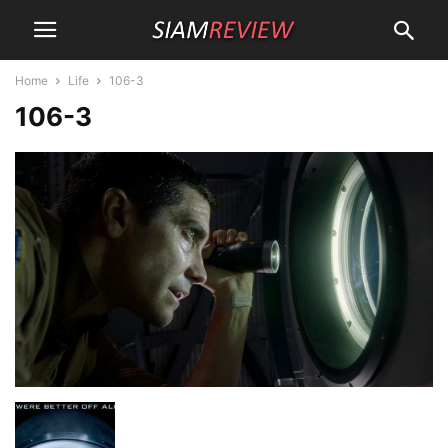
Home
Life
106-3
106-3