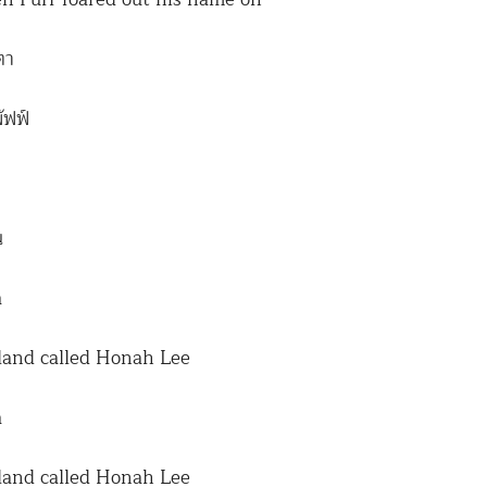
ตา
ัฟฟ์
น
a
 land called Honah Lee
a
 land called Honah Lee