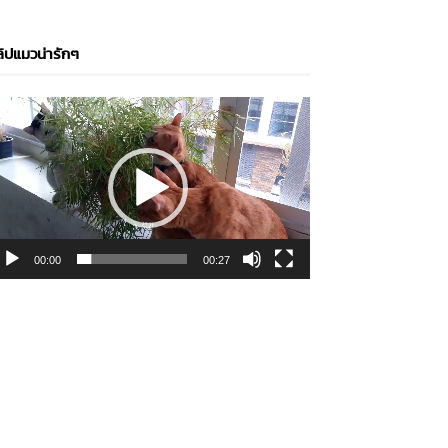
ิปแมวน่ารักๆ
ideo
layer
00:00
00:27