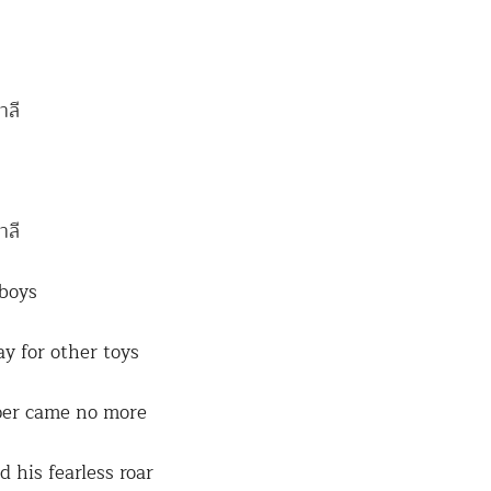
าลี
าลี
 boys
y for other toys
per came no more
 his fearless roar