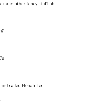
ax and other fancy stuff oh
าลี
มัน
a
 land called Honah Lee
a