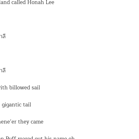
 land called Honah Lee
าลี
าลี
ith billowed sail
gigantic tail
hene’er they came
en Puff roared out his name oh