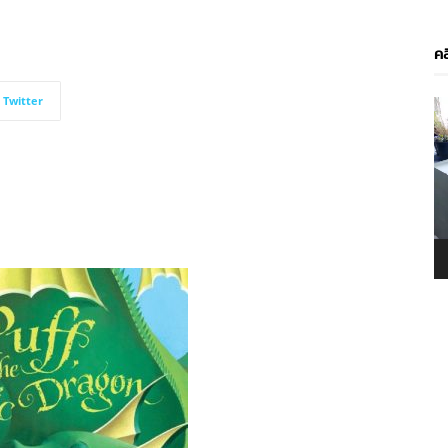
คล
Twitter
V
P