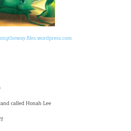
alongtheway.files.wordpress.com
a
 land called Honah Lee
ff