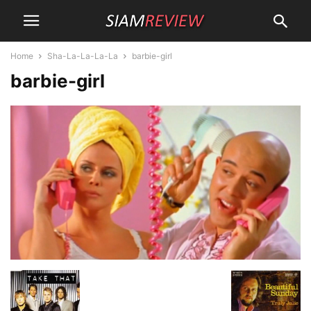
Home
Sha-La-La-La-La
barbie-girl
barbie-girl