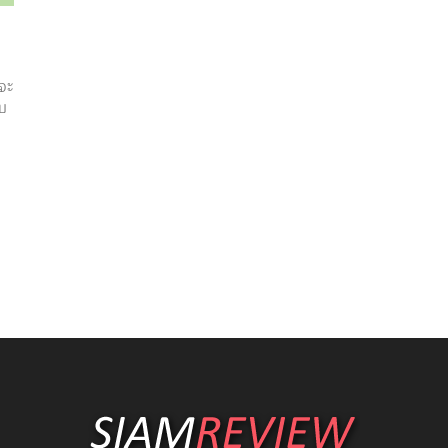
าจะ
ับ