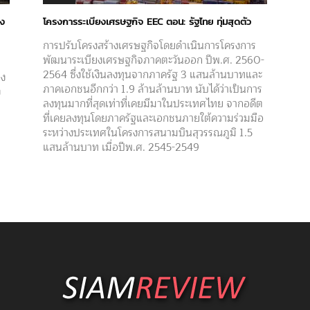
อง
โครงการระเบียงเศรษฐกิจ EEC ตอน: รัฐไทย ทุ่มสุดตัว
การปรับโครงสร้างเศรษฐกิจโดยดำเนินการโครงการ
พัฒนาระเบียงเศรษฐกิจภาคตะวันออก ปีพ.ศ. 2560-
2564 ซึ่งใช้เงินลงทุนจากภาครัฐ 3 แสนล้านบาทและ
อง
ภาคเอกชนอีกกว่า 1.9 ล้านล้านบาท นับได้ว่าเป็นการ
ง
ลงทุนมากที่สุดเท่าที่เคยมีมาในประเทศไทย จากอดีต
ที่เคยลงทุนโดยภาครัฐและเอกชนภายใต้ความร่วมมือ
ระหว่างประเทศในโครงการสนามบินสุวรรณภูมิ 1.5
แสนล้านบาท เมื่อปีพ.ศ. 2545-2549