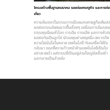
โครงสร้างพื้นฐานคมนาคม รอยต่อเศรษฐกิจ และการท่
เที่ยว
ความล้มเหลวในระบบการเมืองและเศรษฐกิจเดิมส่ง
ผลต่อระบบสังคมมากขึ้นเรื่อยๆ เหมือนการล้มลงข
ระบบทุนนิยมทั่วโลก การเงิน การผลิต และการค้าส่
ผลต่อกันเป็นลูกโซ่ นักลงทุนต่างหยุดนิ่ง เพราะเกิด
ความไม่มั่นใจในตลาด เทคโนโลยี กับผลที่จะได้รับ
กลับมา ขณะที่ความก้าวหน้าด้านเทคโนโลยีเป็นไป
อย่างรวดเร็ว แต่ระบบที่เป็นอยู่ส่วนใหญ่ยังเชื่องช้า
และกลายเป็นล้าหลัง