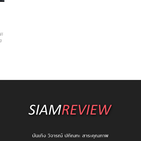
นะ
ง
บันเทิง วิจารณ์ ปกิณกะ สาระคุณภาพ