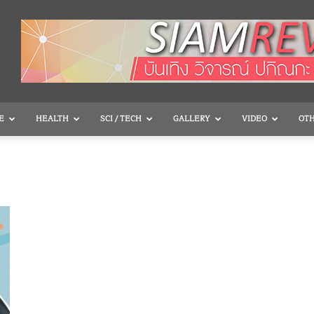
E
HEALTH
SCI / TECH
GALLERY
VIDEO
OT