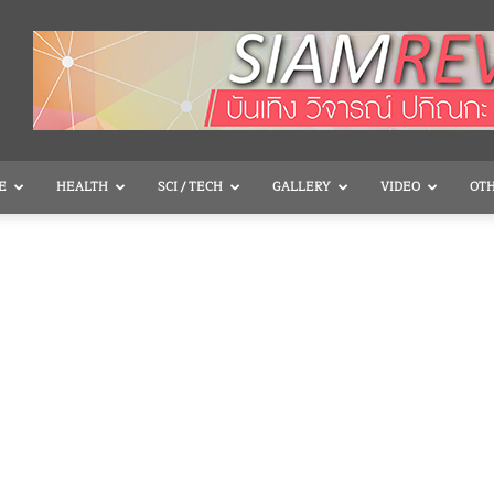
E
HEALTH
SCI / TECH
GALLERY
VIDEO
OT