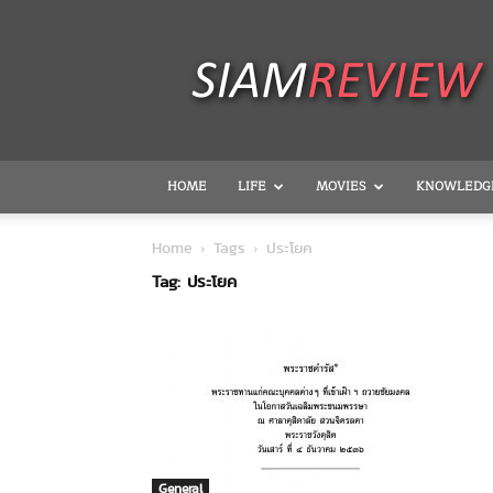
SiamReview
HOME
LIFE
MOVIES
KNOWLEDG
Home
Tags
ประโยค
Tag: ประโยค
General