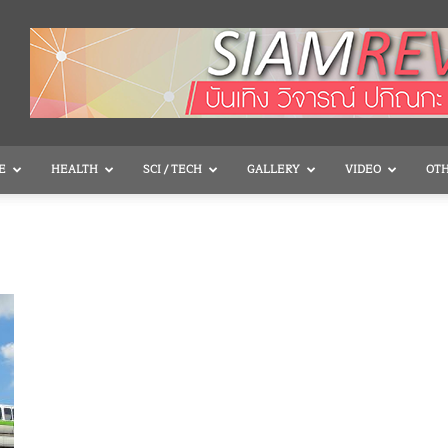
E
HEALTH
SCI / TECH
GALLERY
VIDEO
OT