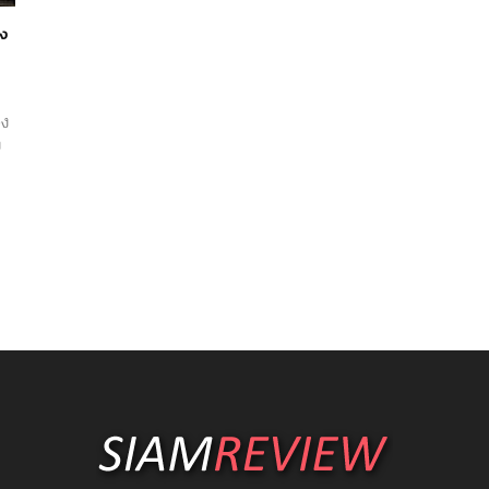
อง
อง
ง