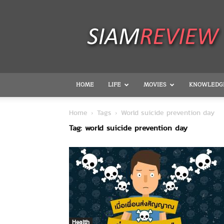
SiamReview
HOME
LIFE
MOVIES
KNOWLEDG
Home
Tags
World suicide prevention day
Tag: world suicide prevention day
Health