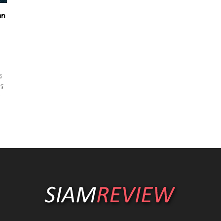
าก
ร
กร
์