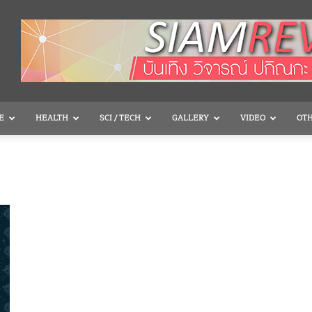
E
HEALTH
SCI / TECH
GALLERY
VIDEO
OT