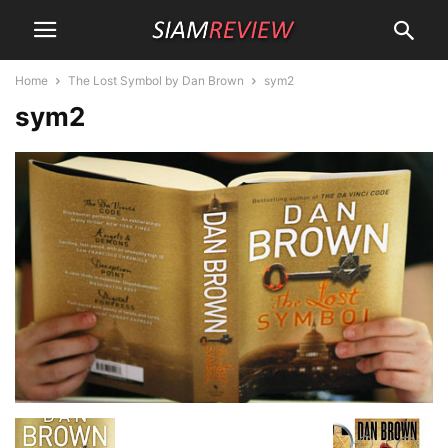
Home
The Lost Symbol by Dan Brown
sym2
sym2