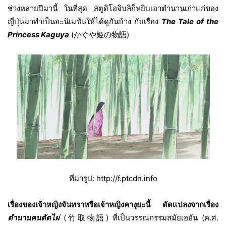
ช่วงหลายปีมานี้ ในที่สุด
สตูดิโอจิบลิก็หยิบเอาตำนานเก่าแก่ของ
ญี่ปุ่นมาทำเป็นอะนิเมชันให้ได้ดูกันบ้าง กับเรื่อง
The Tale of the
Princess Kaguya
(かぐや姫の物語)
ที่มารูป: http://f.ptcdn.info
เรื่องของเจ้าหญิงจันทราหรือเจ้าหญิงคางุยะนี้ ดัดแปลงจากเรื่อง
ตำนานคนตัดไผ่
(
竹取物語)
ที่เป็นวรรณกรรมสมัยเฮอัน (ค.ศ.