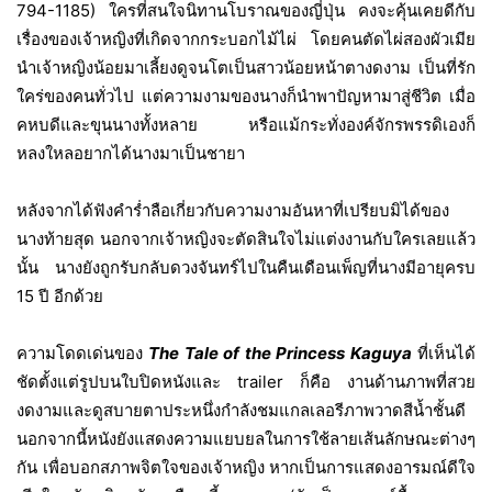
794-1185) ใครที่สนใจนิทานโบราณของญี่ปุ่น คงจะคุ้นเคยดีกับ
เรื่องของเจ้าหญิงที่เกิดจากกระบอกไม้ไผ่ โดยคนตัดไผ่สองผัวเมีย
นำเจ้าหญิงน้อยมาเลี้ยงดูจนโตเป็นสาวน้อยหน้าตางดงาม เป็นที่รัก
ใคร่ของคนทั่วไป แต่ความงามของนางก็นำพาปัญหามาสู่ชีวิต เมื่อ
คหบดีและขุนนางทั้งหลาย หรือแม้กระทั่งองค์จักรพรรดิเองก็
หลงใหลอยากได้นางมาเป็นชายา
หลังจากได้ฟังคำร่ำลือเกี่ยวกับความงามอันหาที่เปรียบมิได้ของ
นางท้ายสุด นอกจากเจ้าหญิงจะตัดสินใจไม่แต่งงานกับใครเลยแล้ว
นั้น นางยังถูกรับกลับดวงจันทร์ไปในคืนเดือนเพ็ญที่นางมีอายุครบ
15 ปี อีกด้วย
ความโดดเด่นของ
The Tale of the Princess Kaguya
ที่เห็นได้
ชัดตั้งแต่รูปบนใบปิดหนังและ
trailer
ก็คือ งานด้านภาพที่สวย
งดงามและดูสบายตาประหนึ่งกำลังชมแกลเลอรีภาพวาดสีน้ำชั้นดี
นอกจากนี้หนังยังแสดงความแยบยลในการใช้ลายเส้นลักษณะต่างๆ
กัน เพื่อบอกสภาพจิตใจของเจ้าหญิง หากเป็นการแสดงอารมณ์ดีใจ