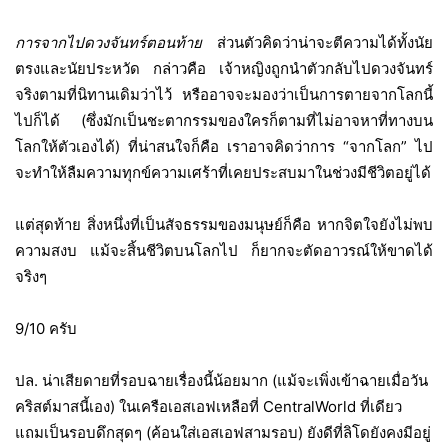
การจากไปดวงจันทร์ตอนท้าย
ส่วนตัวคิดว่าน่าจะตีความได้ทั้งนัย
ตรงและนัยประหวัด กล่าวคือ เจ้าหญิงถูกนำตัวกลับไปดวงจันทร์
จริงตามที่นิทานเดิมว่าไว้ หรืออาจจะมองว่าเป็นการตายจากโลกนี้
ไปก็ได้ (ซึ่งมักเป็นชะตากรรมของใครก็ตามที่ไม่อาจหาที่ทางบน
โลกให้ตัวเองได้) ที่น่าสนใจก็คือ เราอาจคิดว่าการ “จากโลก”
ไป
จะทำให้ลืมความทุกข์ความเศร้าที่เคยประสบมาในช่วงมีชีวิตอยู่ได้
แต่สุดท้าย สิ่งหนึ่งที่เป็นสัจธรรมของมนุษย์ก็คือ หากจิตใจยังไม่พบ
ความสงบ แม้จะสิ้นชีวิตบนโลกไป ก็ยากจะตัดอาวรณ์ให้ขาดได้
จริงๆ
9/10 ครับ
ปล. น่าเสียดายที่รอบฉายเรื่องนี้น้อยมาก (แม้จะเพิ่งเข้าฉายเมื่อวัน
คริสต์มาสนี้เอง) ในเครือเอสเอฟเหลือที่
CentralWorld
ที่เดียว
แถมเป็นรอบดึกสุดๆ (ค้อนใส่เอสเอฟสามรอบ) ยังดีที่ลิโดยังคงมีอยู่