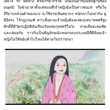
เสียใจ รัก ผิดหวัง หรือเกรี้ยวกราด (อันเป็นอารมณ์พื้นฐานของ
มนุษย์) ในช่วงเวลาตั้งแต่ตอนที่เจ้าหญิงยังเป็นสาวชนบท หรือใน
อิริยาบถส่วนตัวของนาง จะใช้ลายเส้นหยาบๆ หนักเบาไม่เท่ากัน ดู
มีอิสระ ไร้กฎเกณฑ์ ทว่าเมื่อยามเจ้าหญิงต้องแสดงบทบาทสตรีสูง
ศักดิ์ที่มีวัตรปฏิบัติอันเรียบร้อยสมกุลสตรีในวัง ลายเส้นจะคมชัด
และเสมอกัน ราวกับเป็นสัญลักษณ์แทนกรอบประเพณีที่ตีล้อมเจ้า
หญิงไม่ให้ขยับตัวไปไหนได้ตามใจปรารถนา