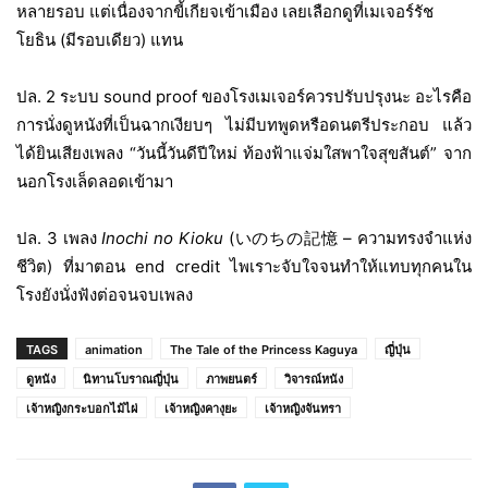
หลายรอบ แต่เนื่องจากขี้เกียจเข้าเมือง เลยเลือกดูที่เมเจอร์รัช
โยธิน (มีรอบเดียว) แทน
ปล. 2 ระบบ
sound proof
ของโรงเมเจอร์ควรปรับปรุงนะ อะไรคือ
การนั่งดูหนังที่เป็นฉากเงียบๆ ไม่มีบทพูดหรือดนตรีประกอบ แล้ว
ได้ยินเสียงเพลง
“
วันนี้วันดีปีใหม่ ท้องฟ้าแจ่มใสพาใจสุขสันต์”
จาก
นอกโรงเล็ดลอดเข้ามา
ปล. 3 เพลง
Inochi no Kioku
(いのちの記憶 –
ความทรงจำแห่ง
ชีวิต) ที่มาตอน
end credit
ไพเราะจับใจจนทำให้แทบทุกคนใน
โรงยังนั่งฟังต่อจนจบเพลง
TAGS
animation
The Tale of the Princess Kaguya
ญี่ปุ่น
ดูหนัง
นิทานโบราณญี่ปุ่น
ภาพยนตร์
วิจารณ์หนัง
เจ้าหญิงกระบอกไม้ไผ่
เจ้าหญิงคางุยะ
เจ้าหญิงจันทรา