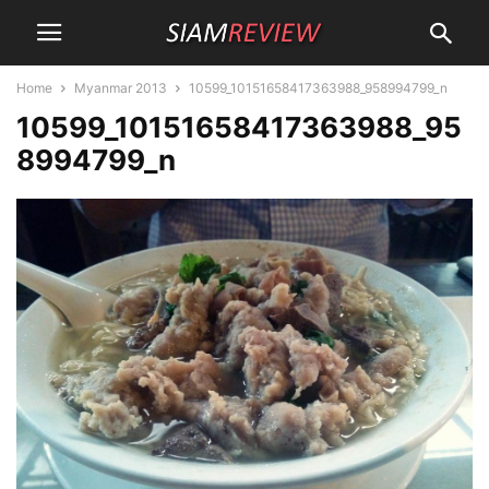
Home
Myanmar 2013
10599_10151658417363988_958994799_n
10599_10151658417363988_95
8994799_n