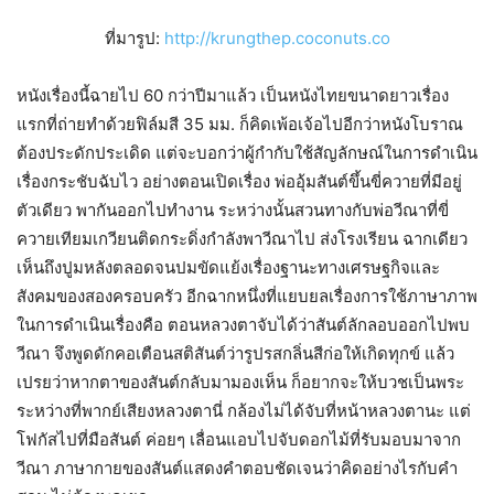
ที่มารูป:
http://krungthep.coconuts.co
หนังเรื่องนี้ฉายไป 60 กว่าปีมาแล้ว เป็นหนังไทยขนาดยาวเรื่อง
แรกที่ถ่ายทำด้วยฟิล์มสี 35 มม. ก็คิดเพ้อเจ้อไปอีกว่าหนังโบราณ
ต้องประดักประเดิด แต่จะบอกว่าผู้กำกับใช้สัญลักษณ์ในการดำเนิน
เรื่องกระชับฉับไว อย่างตอนเปิดเรื่อง พ่ออุ้มสันต์ขึ้นขี่ควายที่มีอยู่
ตัวเดียว พากันออกไปทำงาน ระหว่างนั้นสวนทางกับพ่อวีณาที่ขี่
ควายเทียมเกวียนติดกระดิ่งกำลังพาวีณาไป ส่งโรงเรียน ฉากเดียว
เห็นถึงปูมหลังตลอดจนปมขัดแย้งเรื่องฐานะทางเศรษฐกิจและ
สังคมของสองครอบครัว อีกฉากหนึ่งที่แยบยลเรื่องการใช้ภาษาภาพ
ในการดำเนินเรื่องคือ ตอนหลวงตาจับได้ว่าสันต์ลักลอบออกไปพบ
วีณา จึงพูดดักคอเตือนสติสันต์ว่ารูปรสกลิ่นสีก่อให้เกิดทุกข์ แล้ว
เปรยว่าหากตาของสันต์กลับมามองเห็น ก็อยากจะให้บวชเป็นพระ
ระหว่างที่พากย์เสียงหลวงตานี่ กล้องไม่ได้จับที่หน้าหลวงตานะ แต่
โฟกัสไปที่มือสันต์ ค่อยๆ เลื่อนแอบไปจับดอกไม้ที่รับมอบมาจาก
วีณา ภาษากายของสันต์แสดงคำตอบชัดเจนว่าคิดอย่างไรกับคำ