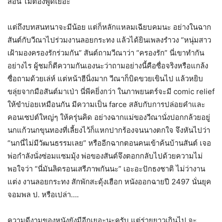
สอน ไม่ต้องพูดเยอะ
แต่ถึงบทสนทนาจะมีน้อย แต่ก็หลักแหลมเฉียบคมนะ อย่างในฉาก
สันต์กับวีณาไปร่วมงานลอยกระทง แล้วได้ยินเพลงรำวง “หนุ่มสาว
เฝ้ามองครองรักร่วมกัน” สันต์ถามวีณาว่า “ครองรัก” นี่เขาทำกัน
อย่างไร ผู้ชมก็ตีความกันเองนะว่าถามอย่างนี้คือซื่อจริงหรือแกล้ง
ซื่อถามด้วยเล่ห์ แต่หน้าฮีนิ่งมาก วีณาก็บิดขวยเขินไป แล้วหยิบ
ขลุ่ยจากมือสันต์มาเป่า นี่พีคยิ่งกว่า ในภาพยนตร์จะมี comic relief
ให้ขำบ่อยเหมือนกัน มีความเป็น farce สลับกับการปล่อยคำและ
คอนเซปต์ใหญ่ๆ ให้ครุ่นคิด อย่างฉากแม่ของวีณานั่งปอกกล้วยอยู่
นกแก้วนกขุนทองที่เลี้ยงไว้ก็แหกปากร้องจนนางตกใจ จึงหันไปว่า
“นกนี่ไม่มีวัฒนธรรมเลย” หรืออีกฉากตอนคนเข้าค้นบ้านสันต์ เจอ
พ่อกำลังนั่งซ่อมแซมมุ้ง พ่อของสันต์จึงตอกกลับไปด้วยความไม่
พอใจว่า “นี่มันลิดรอนเสรีภาพกันนะ” เอะอะปักธงชาติ ไม่ว่างาน
แต่ง งานลอยกระทง สักพักสะดุ้งเฮือก หนังออกฉายปี 2497 นั่นยุค
จอมพล ป. หรือเปล่า….
ความดีงามของหนังยังมีอีกเยอะนะครับ แต่ร่ายยาวเกินไป จะ