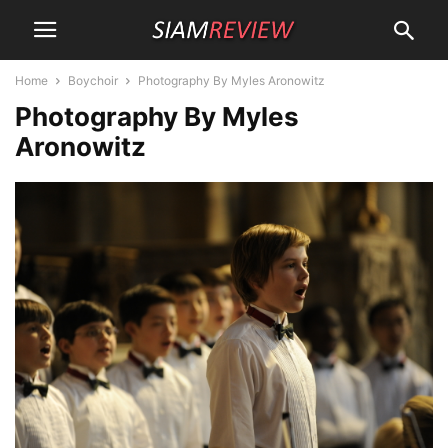
Home
Boychoir
Photography By Myles Aronowitz
Photography By Myles
Aronowitz