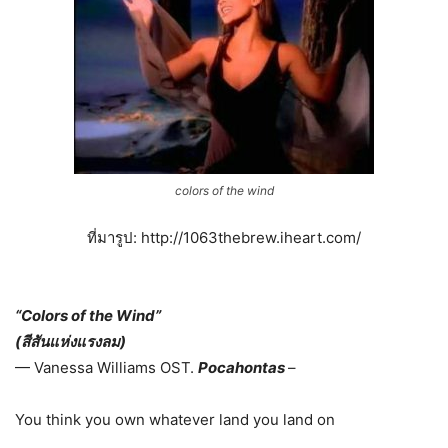
colors of the wind
ที่มารูป: http://1063thebrew.iheart.com/
“Colors of the Wind”
(สีสันแห่งแรงลม)
— Vanessa Williams OST.
Pocahontas
–
You think you own whatever land you land on