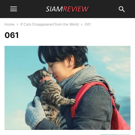
Home
If Cats Disappeared from the World
061
061