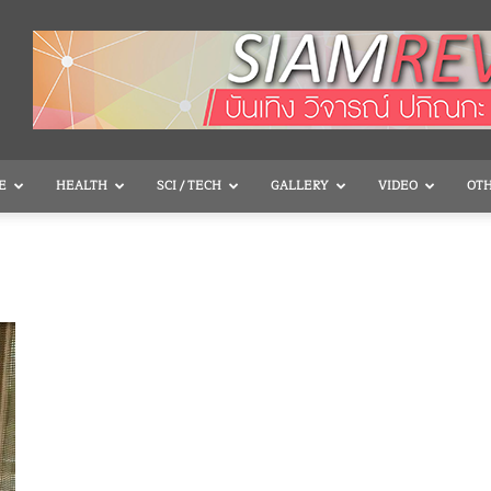
E
HEALTH
SCI / TECH
GALLERY
VIDEO
OT