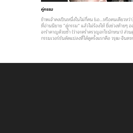
คู่กรรม
ข้าพเจ้าคงเป็นหนึ่งในไม่กี่คน (เอ...หรือคนเดียวหว่า
ที่อ่านนิยาย “คู่กรรม” แล้วไม่ร้องไห้ ยิ่งช่วงท้ายๆ 
จะรำคาญด้วยซ้ำ (ว่าจะคร่ำครวญอะไรนักหนา) ส่วนคู
กรรมเวอร์ชันดัดแปลงที่ได้ดูครั้งแรกคือ วรุฒ-จินต