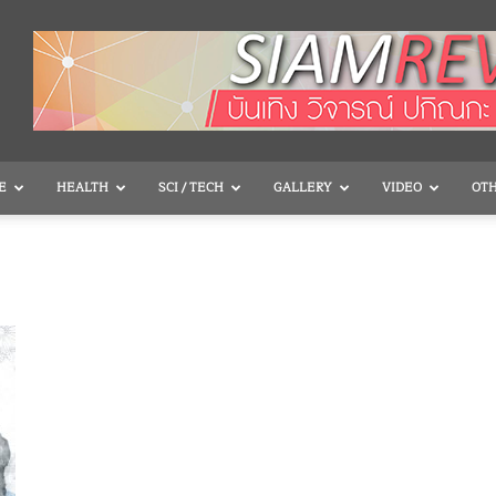
E
HEALTH
SCI / TECH
GALLERY
VIDEO
OT