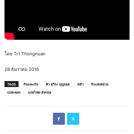
โดย Trt Thongnuan
28 ธันวาคม 2016
TAGS
กันและกัน
คิว สุวีระ บุญรอด
ฟลัว
รักแห่งสยาม
แปลเพลง
แปลไทย-อังกฤษ