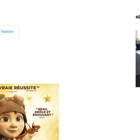
คล
Twitter
V
P