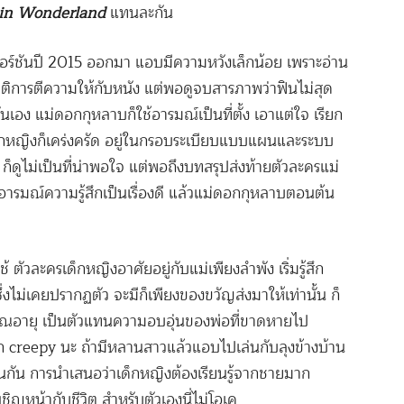
 in Wonderland
แทนละกัน
อร์ชันปี 2015 ออกมา แอบมีความหวังเล็กน้อย เพราะอ่าน
มมิติการตีความให้กับหนัง แต่พอดูจบสารภาพว่าฟินไม่สุด
อง แม่ดอกกุหลาบก็ใช้อารมณ์เป็นที่ตั้ง เอาแต่ใจ เรียก
ด็กหญิงก็เคร่งครัด อยู่ในกรอบระเบียบแบบแผนและระบบ
ก็ดูไม่เป็นที่น่าพอใจ แต่พอถึงบทสรุปส่งท้ายตัวละครแม่
อารมณ์ความรู้สึกเป็นเรื่องดี แล้วแม่ดอกกุหลาบตอนต้น
วละครเด็กหญิงอาศัยอยู่กับแม่เพียงลำพัง เริ่มรู้สึก
่งไม่เคยปรากฏตัว จะมีก็เพียงของขวัญส่งมาให้เท่านั้น ก็
ยณอายุ เป็นตัวแทนความอบอุ่นของพ่อที่ขาดหายไป
สึก creepy นะ ถ้ามีหลานสาวแล้วแอบไปเล่นกับลุงข้างบ้าน
ือนกัน การนำเสนอว่าเด็กหญิงต้องเรียนรู้จากชายมาก
ชิญหน้ากับชีวิต สำหรับตัวเองนี่ไม่โอเค