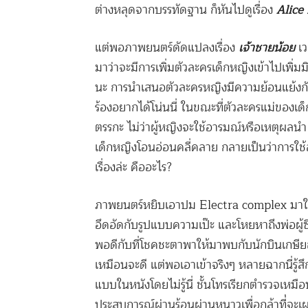
ต่างหลุดจากบรรทัดฐาน ก็หันไปดูเรื่อง
Alice
แต่พอภาพยนตร์ดัดแปลงเรื่อง
เจ้าชายน้อย
เว
มาว่าจะมีการเพิ่มตัวละครเด็กหญิงเข้าไปเพิ่
นะ การนำเสนอตัวละครหญิงมีความย้อนแย้งกันเ
ร้องอยากได้โน่นนี่ ในขณะที่ตัวละครแม่ของเ
ตรรกะ ไม่ว่าผู้หญิงจะใช้อารมณ์หรือเหตุผลนำ 
เด็กหญิงโอนอ่อนคลี่คลาย กลายเป็นว่าการใช้
เรื่องล่ะ คืออะไร?
ภาพยนตร์หยิบเอาปม Electra complex มาใช้ ตั
อึดอัดกับรูปแบบความเป๊ะ และโหยหาถึงพ่อผู้ซึ
พอดีกับที่โชคชะตาพาให้มาพบกับนักบินเกษี
เหมือนจะดี แต่พอเอาเข้าจริงๆ หลายฉากนี่รู้
แบบในหนังโดยไม่รู้นี่ ชั้นโทรเรียกตำรวจเหม
ประสบการณ์ผ่านร้อนผ่านหนาวเพื่อกล้าที่่จะเผ