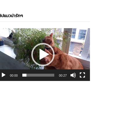
ิปแมวน่ารักๆ
ideo
layer
00:00
00:27