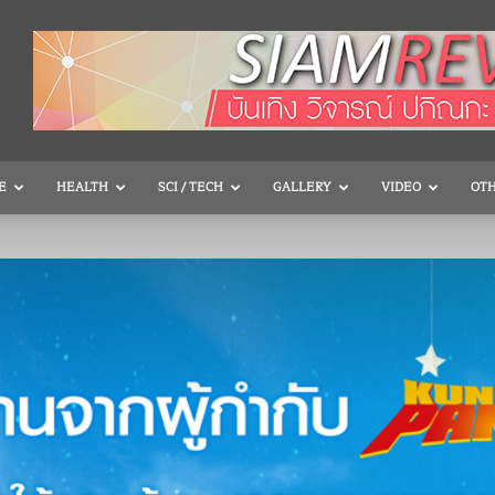
E
HEALTH
SCI / TECH
GALLERY
VIDEO
OT