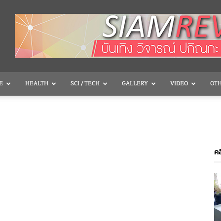
E
HEALTH
SCI / TECH
GALLERY
VIDEO
OT
คล
V
P