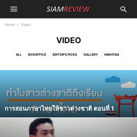
Home
Video
VIDEO
ALL
BOXOFFICE
EDITOR'S PICKS
GALLERY
HASHTAG
HEALTH
KNOWLEDGE
LIFE
MOVIES
OTHERS
SCI/TECH
VIDEO
WORLDCUP
การสอนภาษาไทยให้ชาวต่างชาติ ตอนที่ 1