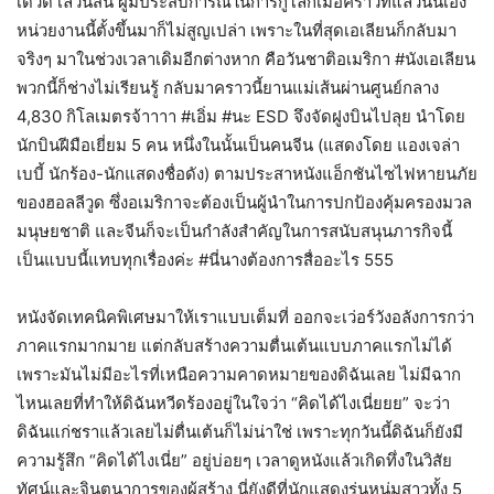
เดวิด เลวินสัน ผู้มีประสบการณ์ในการกู้โลกเมื่อคราวที่แล้วนั่นเอง
หน่วยงานนี้ตั้งขึ้นมาก็ไม่สูญเปล่า เพราะในที่สุดเอเลียนก็กลับมา
จริงๆ มาในช่วงเวลาเดิมอีกต่างหาก คือวันชาติอเมริกา #นังเอเลียน
พวกนี้ก็ช่างไม่เรียนรู้ กลับมาคราวนี้ยานแม่เส้นผ่านศูนย์กลาง
4,830 กิโลเมตรจ้าาาา #เอิ่ม #นะ ESD จึงจัดฝูงบินไปลุย นำโดย
นักบินฝีมือเยี่ยม 5 คน หนึ่งในนั้นเป็นคนจีน (แสดงโดย แองเจล่า
เบบี้ นักร้อง-นักแสดงชื่อดัง) ตามประสาหนังแอ็กชันไซไฟหายนภัย
ของฮอลลีวูด ซึ่งอเมริกาจะต้องเป็นผู้นำในการปกป้องคุ้มครองมวล
มนุษยชาติ และจีนก็จะเป็นกำลังสำคัญในการสนับสนุนภารกิจนี้
เป็นแบบนี้แทบทุกเรื่องค่ะ #นี่นางต้องการสื่ออะไร 555
หนังจัดเทคนิคพิเศษมาให้เราแบบเต็มที่ ออกจะเว่อร์วังอลังการกว่า
ภาคแรกมากมาย แต่กลับสร้างความตื่นเต้นแบบภาคแรกไม่ได้
เพราะมันไม่มีอะไรที่เหนือความคาดหมายของดิฉันเลย ไม่มีฉาก
ไหนเลยที่ทำให้ดิฉันหวีดร้องอยู่ในใจว่า “คิดได้ไงเนี่ยยย” จะว่า
ดิฉันแก่ชราแล้วเลยไม่ตื่นเต้นก็ไม่น่าใช่ เพราะทุกวันนี้ดิฉันก็ยังมี
ความรู้สึก “คิดได้ไงเนี่ย” อยู่บ่อยๆ เวลาดูหนังแล้วเกิดทึ่งในวิสัย
ทัศน์และจินตนาการของผู้สร้าง นี่ยังดีที่นักแสดงรุ่นหนุ่มสาวทั้ง 5