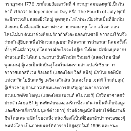
กรกฎาคม 1776 เขาก็เลยถือเอาวันที่ 4 กรกฎาคมของทุกปีเป็นวัน
ชาติ เรียกว่า Independence Day หรือ The Fourth of July ทุกปี
จะมีการเฉลิมฉลองยิ่งใหญ่ จุดพลุตะไลไฟพะเนียงกันเป็นที่ฮึกเหิม
ด้วยเหตุนี้ เมื่อเอเลียนจากต่างดาวยกพลมาบุกโลก แล้วมาตอน
ไหนไม่มา ดันมาช่วงที่อเมริกากำลังจะฉลองวันชาติ ชาวอเมริกันจึง
ร่วมกันสู้ยิบตาเพื่อให้มวลมนุษยชาติพ้นจากการล่าอาณานิคมครั้งนี้
ทั้งๆ ที่ไม่มีอาวุธยุทโธปกรณ์อะไรจะไปสู้เขาได้เลย มีเพียงบุคลากร
จำนวนหนึ่ง ได้แก่ ประธานาธิบดีโทมัส วิทมอร์ (แสดงโดย บิลล์
พูลแมน) ผู้เคยเป็นนักบินจู่โจมในสงครามอ่าวเปอร์เซีย นาวา
อากาศเอกสตีเวน ฮิลเลอร์ (แสดงโดย วิลล์ สมิธ) นักบินยอดฝีมือ
แห่งนาวิกโยธินสหรัฐ เดวิด เลวินสัน (แสดงโดย เจฟฟ์ โกลด์บลุม)
ผู้เชี่ยวชาญด้านดาวเทียมและการจับสัญญาณจากอวกาศ
ดร.แบรคคิช โอคุน (แสดงโดย เบรนท์ สไปเนอร์) นักวิทยาศาสตร์
ประจำ Area 51 (ฐานทัพลับของอเมริกาซึ่งว่ากันว่าเป็นที่เก็บข้อมูล
และศึกษาเกี่ยวกับมนุษย์ต่างดาว) ร่วมด้วยฝูงนักบินขับไล่ซึ่งมาพลี
ชีพโดยเฉพาะอีกโขยงหนึ่ง หนังเรื่องนี้เป็นที่ฮือฮาอ้าปากหวอของผู้
ชมทั่วโลก เป็นภาพยนตร์ที่ทำรายได้สูงสุดในปี 1996 และชนะ