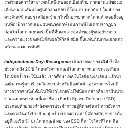
รางวัลออสการ์สาขาเทคนิคพิเศษยอดเยี่ยมด้วย ภาพยานแม่ของเอ
เลียนขนาดเส้นผ่านศูนย์กลาง 550 กิโลเมตร (เท่ากับ 1 ใน 4 ของ
ดวงจันทร์) ค่อยๆ เคลื่อนเข้ามาในชั้นบรรยากาศโลกแล้วลอยนิ่งอยู่
บนท้องฟ้าราวกับเมฆฝนขนาดยักษ์ เป็นภาพที่ไม่เคยปรากฏมา
ก่อนในโลกภาพยนตร์ เป็นที่ตื่นตาและจดจำของผู้ชมอย่างมาก
และความแรงของหนังก็ส่งผลให้วิลล์ สมิธ ขึ้นแท่นเป็นพระเอกแถว
หน้าของวงการทันที
Independence Day: Resurgence
เป็นภาคต่อของ
ID4
ซึ่งทิ้ง
ช่วงนานถึง 20 ปี โดยหลังจากมนุษย์โลกสามารถเอาชนะเอเลียน
ได้เมื่อครั้งกระโน้นแล้ว เราก็ศึกษาเทคโนโลยีของเอเลียน แล้วนำ
องค์ความรู้มาสร้างนวัตกรรมสำหรับป้องกันตัวเองจากการโจมตี
ทางอวกาศ หนังได้มโนให้เราไฮเทคไม่ใช่น้อย กล่าวคือ เรามีหน่วย
งานเฉพาะทางด้านนี้เลย ชื่อว่า Earth Space Defence (ESD)
ประกอบด้วยกองกำลังทหารประจำการอยู่ที่ดวงจันทร์ ดาวอังคาร
และดวงจันทร์เรีย (Rhea) บริวารของดาวเสาร์ มีกองบัญชาการตั้ง
อยู่ที่แอเรีย 51 บนโลกมนุษย์ ผอ.ของ ESD ก็หาใช่ใครที่ไหน คือ