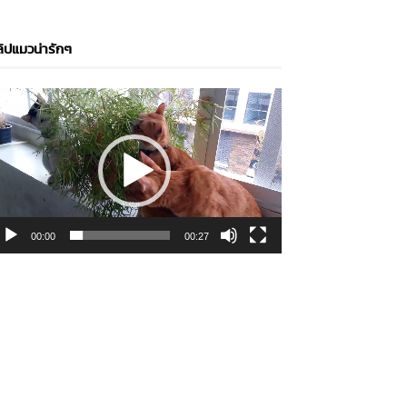
ิปแมวน่ารักๆ
ideo
layer
00:00
00:27