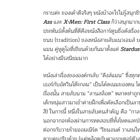
กราบค่ะ ของเค้าดีจริงๆ หนังบ้าอะไรไม่รู้สนุก
Ass
และ
X-Men: First Class
ก็ว่าสนุกมาก
ประพันธ์ตั้งต้นที่ดีคือหนังสือการ์ตูนชื่อดังเรื่อ
ขนบ (tradition) ของหนังสายลับแนวเจมส์ บ
แมน คู่หูดูโอที่เขียนด้วยกันมาตั้งแต่
Stardus
ได้อย่างมีรสนิยมมาก
หนังเล่าเรื่องขององค์กรลับ “คิงส์แมน” ซึ่งทุ
เธอร์
กับอัศวินโต๊ะกลม” เป็นโค้ดเนมของตน โดย
เรื่องนั้น สายลับนาม “ลานสล็อต” พลาดท่าถูกส
เด็กหนุ่มสาว
มาเข้าค่ายฝึกเพื่อคัดเลือกเป็นลา
สิ) ในการนี้ หนึ่งในสายลับคนสำคัญ คือ “กาลาแ
นอกจากจะต้องผ่านการทดสอบ
ที่ทั้งโหดและ
ต่อกรกับวายร้ายจอมเนิร์ด “ริชมอนด์
วาเลนไทน
ดาบคมกริบด้วย (แค่พล็อตกับคาแรกเตอร์
ตัว