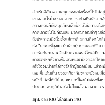
สำหรับดิฉัน ความสนุกของหนังเรื่องนี้ไม่ได้อยู่ที
เขาล้ออะไรบ้าง นอกจากบางอย่างที่หนังสายลับ
อย่างดิฉัน
ก็ยังสนุกกับหนังเรื่องนี้ได้อย่างเต็
คาดเดาอะไร
ไปก่อนเลย ปวดกบาลเปล่าๆ ปล่อ
ถึงประการหนึ่ง
เริ่มตั้งแต่การที่ ผกก.เลือก โค
ช่อ ในขณะที่ลุงแกเน้นฝ่ายบุ๋นมาตลอดชีวิต ก
กางร่มกันกระสุน จึงเป็นความเซอร์ไพรส์ที่ยากจะ
ตัวละครทุกตัวต่างก็มีเสน่ห์และ
มีช่วงเวลาโดด
ตรึงใจจนน่าจะได้รางวัลคิวบู๊ยอดเยี่ยม แล้วหนัง
เลย ตื่นเต้นเกิ๊น ช่วงฮาก็ฮากันซะกระบังลมเ
หนังยั่วล้อที่ทำได้สนุกขนาดนี้โดยไม่ต้องพึ่งพ
ประกอบ คนดูก็ทำอะไรไม่ได้แล้วนอกจาก…กร
สรุป: จ่าย 100 ได้กลับมา 140