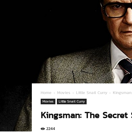
Home
Movies
Little Snail Curry
Kingsman:
Movies
Little Snail Curry
Kingsman: The Secret 
2244