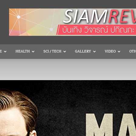
E
HEALTH
SCI / TECH
GALLERY
VIDEO
OT