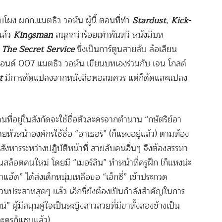
ชิบโผง ผกก.แมตธิว วอห์น ผู้นี้ ตอนที่ทำ
Stardust
,
Kick-
แล้ว
Kingsman
สนุกกว่าร้อยเท่าพันทวี หนังมีบท
ง
The Secret Service
ซึ่งเป็นการ์ตูนสายลับ ล้อเลียน
อนด์ 007 แมตธิว วอห์น เขียนบทเองร่วมกับ เจน โกลด์
t
มีการดัดแปลงจากหนังสือพอสมควร แต่ก็ดัดและแปลง
กคนที่อยู่ในสังกัดจะใช้ชื่อตัวละครจากตำนาน “กษัตริย์อา
หัวหน้าองค์กรใช้ชื่อ “อาเธอร์” (ก็แหงอยู่แล้ว) ตามท้อง
ังหารระหว่างปฏิบัติหน้าที่ สายลับคนอื่นๆ จึงต้องสรรหา
นสล็อตคนใหม่ โดยมี “เมอร์ลิน” ทำหน้าที่ครูฝึก (ก็แหงน่ะ
ฮ้ด” ได้ส่งเด็กหนุ่มเหลือขอ “เอ็กซี่” เข้าประกวด
ป่วนประสาทสุดๆ แล้ว เอ็กซี่ยังต้องเป็นกำลังสำคัญในการ
์” ผู้มีสมุนคู่ใจเป็นหญิงสาวสวยที่มีขาทั้งสองข้างเป็น
ละครก็แซบแล้ว)