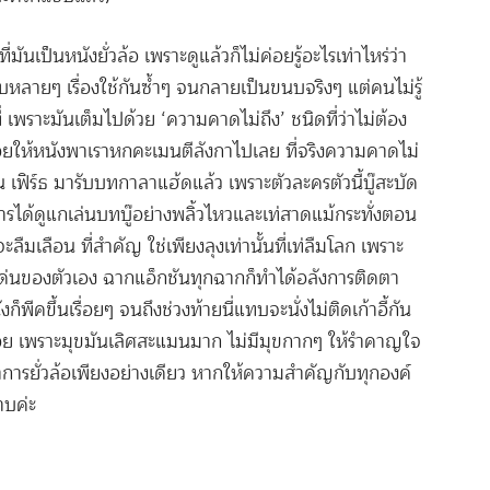
่มันเป็นหนังยั่วล้อ เพราะดูแล้วก็ไม่ค่อยรู้อะไรเท่าไหร่ว่า
หลายๆ เรื่องใช้กันซ้ำๆ จนกลายเป็นขนบจริงๆ แต่คนไม่รู้
มที่ เพราะมันเต็มไปด้วย ‘ความคาดไม่ถึง’ ชนิดที่ว่าไม่ต้อง
ยให้หนังพาเราหกคะเมนตีลังกาไปเลย ที่จริงความคาดไม่
ลิน เฟิร์ธ มารับบทกาลาแฮ้ดแล้ว เพราะตัวละครตัวนี้บู๊สะบัด
ารได้ดูแกเล่นบทบู๊อย่างพลิ้วไหวและเท่สาดแม้กระทั่งตอน
ลืมเลือน ที่สำคัญ ใช่เพียงลุงเท่านั้นที่เท่ลืมโลก เพราะ
เด่นของตัวเอง ฉากแอ็กชันทุกฉากก็ทำได้อลังการติดตา
ก็พีคขึ้นเรื่อยๆ จนถึงช่วงท้ายนี่แทบจะนั่งไม่ติดเก้าอี้กัน
มื่อย เพราะมุขมันเลิศสะแมนมาก ไม่มีมุขกากๆ ให้รำคาญใจ
าการ
ยั่วล้อเพียงอย่างเดียว หากให้ความสำคัญกับทุกองค์
าบค่ะ