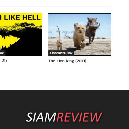
Box
Chocolate Box
บ งับ
The Lion King (2019)