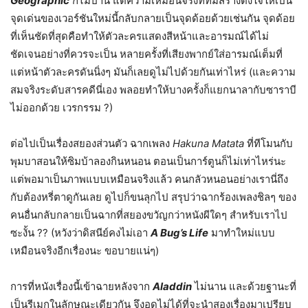
Geographic
ก็ไม่ปาน แต่ความเหมือนจริงที่ทีมสร้างตั้งใจให้เป็น
จุดเด่นของเวอร์ชันใหม่นี้กลับกลายเป็นจุดด้อยด้วยเช่นกัน จุดด้อย
ที่เห็นชัดที่สุดคือทำให้ตัวละครแสดงสีหน้าและอารมณ์ได้ไม่
ชัดเจนอย่างที่ควรจะเป็น หลายครั้งที่เสียงพากย์ใส่อารมณ์เต็มที่
แต่หน้าตัวละครดันนิ่งๆ มันก็เลยดูไม่ไปด้วยกันเท่าไหร่ (และความ
สมจริงระดับสารคดีนี่เอง พลอยทำให้บางครั้งก็แยกนาลากับซาราบี
ไม่ออกด้วย เวรกรรม ?)
ต่อไปเป็นเรื่องสยองส่วนตัว ฉากเพลง
Hakuna Matata
ที่ทีโมนกับ
พุมบาสอนให้ซิมบ้าลองกินหนอน ตอนเป็นการ์ตูนก็ไม่เท่าไหร่นะ
แต่พอมาเป็นภาพแบบเหมือนจริงแล้ว คนกลัวหนอนอย่างเรานี่ถึง
กับต้องหรี่ตาดูกันเลย ดูไปก็ขนลุกไป สรุปว่าฉากร้องเพลงชิลๆ ของ
คนอื่นกลับกลายเป็นฉากที่สยองขวัญกว่าหนังผีใดๆ สำหรับเราไป
ซะงั้น ?? (หวังว่าดิสนีย์คงไม่เอา
A Bug’s Life
มาทำใหม่แบบ
เหมือนจริงอีกเรื่องนะ ขอบายแน่ๆ)
การที่หนังเรื่องนี้เข้าฉายหลังจาก
Aladdin
ไม่นาน และด้วยฐานะที่
เป็นรีเมกในลักษณะเดียวกัน จึงอดไม่ได้ที่จะนำสองเรื่องมาเปรียบ