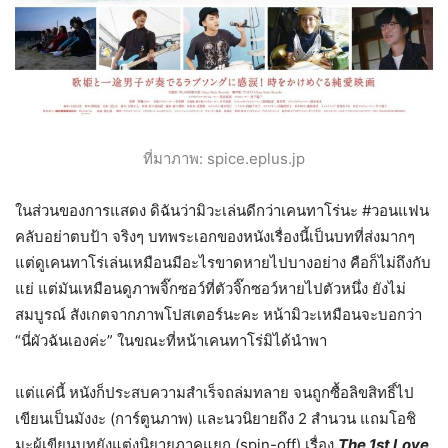
ที่มาภาพ: spice.eplus.jp
ในส่วนของการแสดง ดิฉันว่ามิวะเล่นดีกว่าเคนทาโร่นะ #วอนแฟน
คลับอย่าตบป้า จริงๆ บทพระเอกของหนังเรื่องนี้เป็นบทที่ส่งมากๆ
แต่ดูเคนทาโร่เล่นเหมือนมีอะไรขาดหายไปบางอย่าง คือก็ไม่ถึงกับ
แย่ แต่มันเหมือนดูภาพจิ๊กซอว์ที่ตัวจิ๊กซอว์หายไปตัวหนึ่ง ยังไม่
สมบูรณ์ สังเกตจากภาพโปสเตอร์นะคะ หน้ามิวะเหมือนจะบอกว่า
“นี่ผัวฉันเองค่ะ” ในขณะที่หน้าเคนทาโร่มิได้นำพา
แต่แค่นี้ หนังก็ประสบความสำเร็จถล่มทลาย จนถูกซื้อลิขสิทธิ์ไป
เขียนเป็นมังงะ (การ์ตูนภาพ) และนวนิยายถึง 2 สำนวน แถมโอชิ
มะผู้เขียนบทยังแต่งนิยายภาคแยก (spin-off) เรื่อง
The 1st Love