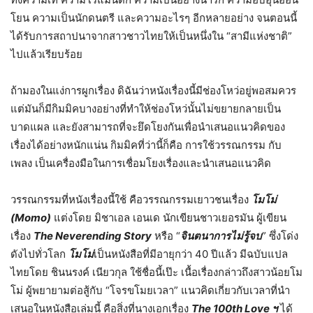
โยน ความเป็นนักดนตรี และความอะไรๆ อีกหลายอย่าง จนตอนนี้
ได้รับการสถาปนาจากสาวชาวไทยให้เป็นหนึ่งใน “สามีแห่งชาติ”
ไปแล้วเรียบร้อย
ถ้ามองในแง่การผูกเรื่อง ดิฉันว่าหนังเรื่องนี้มีช่องโหว่อยู่พอสมควร
แต่มันก็มีกิมมิคบางอย่างที่ทำให้ช่องโหว่นั้นไม่ขยายกลายเป็น
บาดแผล และยังสามารถที่จะยึดโยงกันเพื่อนำเสนอแนวคิดของ
เรื่องได้อย่างหนักแน่น กิมมิคที่ว่านี้ก็คือ การใช้วรรณกรรม กับ
เพลง เป็นเครื่องมือในการเชื่อมโยงเรื่องและนำเสนอแนวคิด
วรรณกรรมที่หนังเรื่องนี้ใช้ คือวรรณกรรมเยาวชนเรื่อง
โมโม่
(
Momo)
แต่งโดย มิชาเอล เอนเด นักเขียนชาวเยอรมัน ผู้เขียน
เรื่อง
The Neverending Story
หรือ “
จินตนาการไม่รู้จบ
” ซึ่งโด่ง
ดังไปทั่วโลก
โมโม่
เป็นหนังสือที่มีอายุกว่า 40 ปีแล้ว มีฉบับแปล
ไทยโดย ชินนรงค์ เนียวกุล ใช้ชื่อนี้เป๊ะ เนื้อเรื่องกล่าวถึงสาวน้อยโม
โม่ ผู้พยายามต่อสู้กับ “โจรขโมยเวลา” แนวคิดเกี่ยวกับเวลาที่นำ
เสนอในหนังสือเล่มนี้ คือสิ่งที่นางเอกเรื่อง
The 100th Love ฯ
ได้