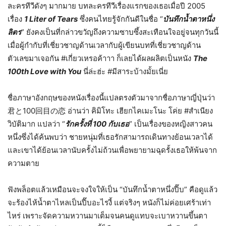
ละครทีวีดังๆ มากมาย บทละครทีวีเรื่องแรกของเธอเมื่อปี 2005
เรื่อง
1
Liter of Tears
ซึ่งคนไทยรู้จักกันดีในชื่อ “
บันทึกน้ำตาหนึ่ง
ลิตร
” ยังคงเป็นที่กล่าวขวัญถึงความซาบซึ้งสะเทือนใจอยู่จนทุกวันนี้
เมื่อผู้กำกับที่เชี่ยวชาญด้านเวลากับผู้เขียนบทที่เชี่ยวชาญด้าน
ตัวเลขมาเจอกัน #เกี่ยวเหรอค้าาา ก็เลยได้ผลผลิตเป็นหนัง
The
100th Love with You
นี่ล่ะฮ่ะ #มีสาระบ้างมั้ยเนี่ย
ชื่อภาษาอังกฤษของหนังเรื่องนี้แปลตรงตัวมาจากชื่อภาษาญี่ปุ่นว่า
君と100回目の恋 อ่านว่า คิมิโทะ เฮียกไคเมะโนะ โค่ย #สำเนียง
วิบัติมาก แปลว่า “
รักครั้งที่ 100 กับเธอ
” เป็นเรื่องของหญิงสาวคน
หนึ่งซึ่งได้ค้นพบว่า ชายหนุ่มที่เธอรักสามารถเดินทางย้อนเวลาได้
และเขาได้ย้อนเวลานับครั้งไม่ถ้วนเพื่อพยายามฉุดรั้งเธอให้พ้นจาก
ความตาย
ฟังพล็อตแล้วเหมือนจะจงใจให้เป็น “บันทึกน้ำตาหนึ่งปี๊บ” คือดูแล้ว
จะร้องไห้น้ำตาไหลเป็นปี๊บอะไรงี้ แต่จริงๆ หนังก็ไม่ค่อยเศร้าเท่า
ไหร่ เพราะจัดความหวานมาเต็มจนคนดูแทบจะเบาหวานขึ้นตา