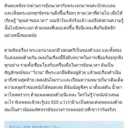
ค้นพบหลังจากผ่านการย้อนเวลากับพระเอกมาจนสะบักสะบอม
และเห็นพระเอกทุกข์ทรมานยิ่งขึ้นเรื่อยๆ ตามเวลาที่ผ่านไป เมื่อได้
เรียนรู้ “คุณค่าของเวลา” จนเข้าใจแท้จริงแล้ว เธอจึงส่งผ่านความรู้
นั้นไปยังพระเอก ด้วยเพลงที่เธอแต่งขึ้น ซึ่งนี่แหละคือกิมมิคอีก
อย่างหนึ่งของหนัง
ตามท้องเรื่อง พระเอกนางเอกมีวงดนตรีเป็นของตัวเอง และทั้งสอง
ก็แต่งเพลงด้วยกัน เพลงในเรื่องนี้จึงมีบทบาทในการเชื่อมร้อยทุกสิ่ง
ทุกอย่าง รวมทั้งเชื่อมโยงกับเครื่องมือในการย้อนเวลา อันเป็น
สัญลักษณ์ของ “วังวน” ที่พระเอกยึดติดอยู่ด้วย แล้วพอเรื่องดำเนิน
มาถึงช่วงสุดท้าย เพลงอันไพเราะและเปี่ยมความหมายก็มาเติมเต็ม
ความหลุดรั่วของหนังได้หมดเลย ดิฉันนั่งดูชิลๆ มาตั้งแต่ต้น น้ำตา
มาไหลพรากๆ ด้วยเพลงตอนท้ายนี่แหละ ใครไม่รู้ว่าหนังนำเสนอ
อะไร ฟังเพลงแล้วจะรู้เอง 555 แว่วว่ามิวะเป็นคนแต่งเพลงเองด้วย
สมเป็นสาวน้อยมหัศจรรย์ของวงการเพลงอย่างที่เขาว่ากันจริงๆ