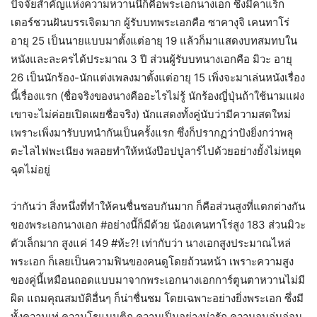
ปัจจัยสำคัญแห่งความหวานนี้ก็คือพระเอกนางเอก ซึ่งมีคาแร็ก
เตอร์ชวนฝันบรรเจิดมาก ผู้รับบทพระเอกคือ ซาคางุจิ เคนทาโร่
อายุ 25 เป็นนายแบบมาตั้งแต่อายุ 19 แล้วก็มาแสดงบทสมทบใน
หนังและละครได้ประมาณ 3 ปี ส่วนผู้รับบทนางเอกคือ มิวะ อายุ
26 เป็นนักร้อง-นักแต่งเพลงมาตั้งแต่อายุ 15 เพิ่งจะมาเล่นหนังเรื่อง
นี้เรื่องแรก (ชื่อจริงของนางคืออะไรไม่รู้ นักร้องญี่ปุ่นถ้าใช้นามแฝง
เขาจะไม่ค่อยเปิดเผยชื่อจริง) นักแสดงทั้งคู่นับว่ามีความสดใหม่
เพราะเพิ่งมารับบทนำกันเป็นครั้งแรก ซึ่งก็ปรากฏว่าปังยิ่งกว่าพลุ
ตะไลไฟพะเนียง พลอยทำให้หนังป๊อปปูลาร์ไปด้วยอย่างยั้งไม่หยุด
ฉุดไม่อยู่
ว่ากันว่า สิ่งหนึ่งที่ทำให้คนชื่นชอบกันมาก ก็คือส่วนสูงที่แตกต่างกัน
ของพระเอกนางเอก #อย่างนี้ก็มีด้วย น้องเคนทาโร่สูง 183 ส่วนมิวะ
ตัวเล็กมาก สูงแค่ 149 #ห้ะ?! เท่ากับว่า นางเอกสูงประมาณไหล่
พระเอก ก็เลยเป็นความฟินของคนดูโดยถ้วนหน้า เพราะความสูง
ของคู่นี้เหมือนถอดแบบมาจากพระเอกนางเอกการ์ตูนตาหวานไม่มี
ผิด แถมคุณสมบัติอื่นๆ ก็น่าชื่นชม โดยเฉพาะอย่างยิ่งพระเอก ซึ่งมี
ทั้งความเท่ ความโรแมนติก ความเปิ่นอย่างน่ารัก ความอบอุ่นอ่อน