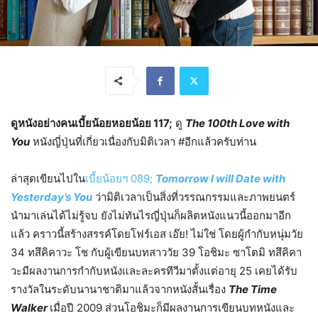
ดูหนังอย่างคนเบี้ยน้อยหอยน้อย 117
;
ดู
The 100th Love with
You
หนังญี่ปุ่นที่เกี่ยวเนื่องกับมิติเวลา #อีกแล้วครับท่าน
ล่าสุดเขียนไปใน
เบี้ยน้อยฯ 089;
Tomorrow I will Date with
Yesterday’s You
ว่ามิติเวลาเป็นสิ่งที่วรรณกรรมและภาพยนตร์
นำมาเล่นได้ไม่รู้จบ ยังไม่ทันไรญี่ปุ่นก็ผลิตหนังแนวนี้ออกมาอีก
แล้ว คราวนี้สร้างสรรค์โดยโฟร์เอส เอ๊ย! ไม่ใช่ โดยผู้กำกับหนุ่มวัย
34 ทสึคิคาวะ โช กับผู้เขียนบทสาววัย 39 โอชิมะ ซาโตมิ ทสึคิคา
วะมีผลงานการกำกับหนังและละครทีวีมาตั้งแต่อายุ 25 เคยได้รับ
รางวัลในระดับนานาชาติมาแล้วจากหนังสั้นเรื่อง
The Time
Walker
เมื่อปี 2009 ส่วนโอชิมะก็มีผลงานการเขียนบทหนังและ