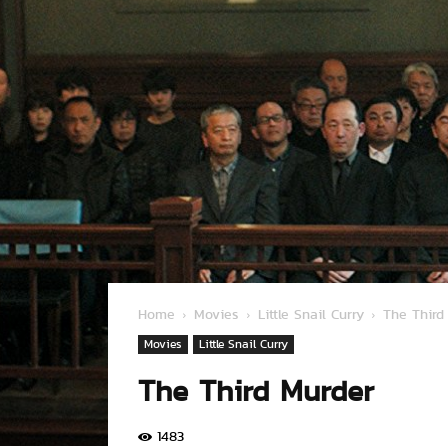
Home
Movies
Little Snail Curry
The Third
Movies
Little Snail Curry
The Third Murder
1483