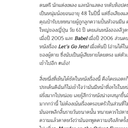
ดนตรี นักแต่งเพลง และนักแสดง ระดับท็อปคนห
เป็นหนุ่มน้อยจนอายุ 48 ในปีนี้ แต่ชื่อเสีย
คุณป๋ารับบททนายผู้ถูกลูกความปั่นหัวจนมึน คนท
ใหญ่ของญี่ปุ่น วัย 61 ปี เคยเล่นหนังฮอลลีวูดร
เมื่อปี 2005 และ
Babel
เมื่อปี 2006 ส่วนคนท
หนังเรื่อง
Let’s Go Jets!
เมื่อต้นปี (อ่านได้ใน
ของผู้ตาย ซึ่งนับเป็นผู้เสียหายโดยตรง แต่ตัว
เข้าไปอีก
#
เฮ้อ!
สิ่งหนึ่งที่เห็นได้ชัดในหนังเรื่องนี้ คือโคเร
ประเด็นดิฉันก็ไม่เข้าใจว่ามันมีหน้าที่อะไรใ
ฝรั่งมากไปหน่อย เลยรู้สึกว่าหนังน่าจะสนุกข
มากกว่านี้ ไม่ต้องเน้นเรื่องครอบครัวในส่วนที่
มันจะพลิกลิ้นรายวันขนาดนั้น ทนายควรไปตามล่
ความแล้วคาดหวังว่ามันจะพูดความจริงสักครั้