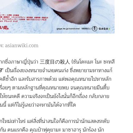
าพ: asianwiki.com
กชื่อภาษาญี่ปุ่นว่า 三度目の殺人 (ซันโดะเมะ โนะ ซะทสึ
3
” เป็นเรื่องของทนายจำเลยคนเก่ง ซึ่งพยายามหาทางแก้
่อคดีซ้ำอีก และรับสารภาพด้วย แต่พอคุณทนายไปหาหลัก
ปเรื่อยๆ ตามหลักฐานที่คุณทนายพบ จนคุณทนายมึนตึ้บ
ห้ชนะคดี ความจริงจะเป็นยังไงนั่นก็อีกเรื่อง กลับกลาย
นี้ แต่ก็ไม่รู้เลยว่าจะหามันได้จากที่ใด
แปลกใหม่เท่าไหร่ แต่สิ่งที่น่าสนใจก็คือการนำนักแสดงระดับ
น คนแรกคือ คุณป๋าฟุคุยามะ มาซาฮารุ นักร้อง นัก