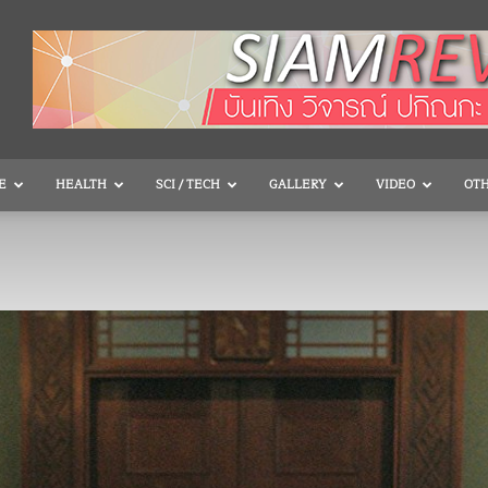
E
HEALTH
SCI / TECH
GALLERY
VIDEO
OT