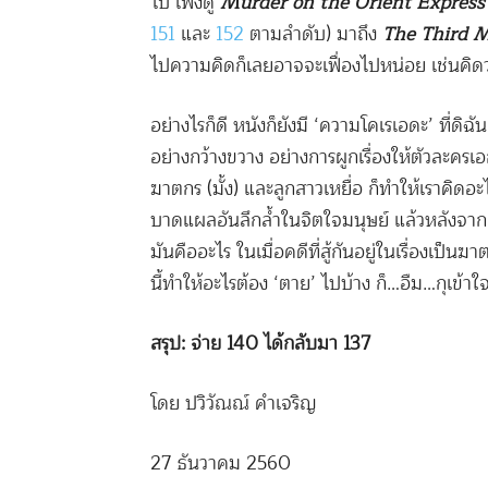
ไป เพิ่งดู
Murder on the Orient Express
151
และ
152
ตามลำดับ) มาถึง
The Third 
ไปความคิดก็เลยอาจจะเฟื่องไปหน่อย เช่นคิดว
อย่างไรก็ดี หนังก็ยังมี ‘ความโคเรเอดะ’ ที่ดิฉั
อย่างกว้างขวาง อย่างการผูกเรื่องให้ตัวละคร
ฆาตกร (มั้ง) และลูกสาวเหยื่อ ก็ทำให้เราคิดอ
บาดแผลอันลึกล้ำในจิตใจมนุษย์ แล้วหลังจากดูห
มันคืออะไร ในเมื่อคดีที่สู้กันอยู่ในเรื่องเป็น
นี้ทำให้อะไรต้อง ‘ตาย’ ไปบ้าง ก็…อืม…กุเข้าใ
สรุป: จ่าย
140 ได้กลับมา 137
โดย ปวิวัณณ์ คำเจริญ
27 ธันวาคม 2560