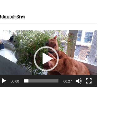
ิปแมวน่ารักๆ
ideo
layer
00:00
00:27