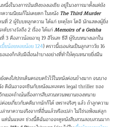
นึ่งในวงการบันเทิงของเอเชีย อยู่ในวงการมาตั้งแต่ยัง
งและความนิยมก็ไม่เคยตก ในหนัง
The Third Murder
ี่ 2 ผู้รับบทลูกความ ได้แก่ ยะคุโชะ โคจิ นักแสดงผู้ยิ่ง
ะดับรางวัลถึง 2 เรื่อง ได้แก่
Memoirs of a Geisha
ี่ 3 คือสาวน้อยอายุ 19 ฮิโรเสะ ซึสึ ผู้รับบทนางเอกใน
เบี้ยน้อยหอยน้อย 124
) คราวนี้เธอเล่นเป็นลูกสาววัย 16
เธอเองก็กลับมีเงื่อนงำบางอย่างที่ทำให้คุณทนายยิ่งมึน
เอดะก็ยังคงใส่ประเด็นครอบครัวไว้ในหนังค่อนข้างมาก จนบาง
นหนัง ดิฉันอาจจะชินกับหนังและละคร legal thriller ของ
ึ้นอีกเยอะถ้าเน้นเรื่องการสืบสวนทวนพยานของทนาย
ไม่ค่อยเกี่ยวกับคดีมากนักก็ได้ เพราะจริงๆ แล้ว ถ้าลูกความ
าหาความจริงจากที่อื่นแล้วหรือเปล่า ไม่ใช่รอฟังแต่ลูก
ง แต่นั่นแหละ ช่วงนี้ดิฉันอาจจะดูหนังสืบสวนสอบสวนมาก